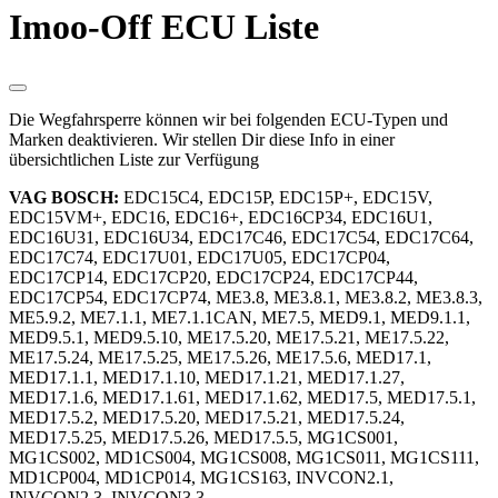
Imoo-Off ECU Liste
Die Wegfahrsperre können wir bei folgenden ECU-Typen und
Marken deaktivieren. Wir stellen Dir diese Info in einer
übersichtlichen Liste zur Verfügung
VAG BOSCH:
EDC15C4, EDC15P, EDC15P+, EDC15V,
EDC15VM+, EDC16, EDC16+, EDC16CP34, EDC16U1,
EDC16U31, EDC16U34, EDC17C46, EDC17C54, EDC17C64,
EDC17C74, EDC17U01, EDC17U05, EDC17CP04,
EDC17CP14, EDC17CP20, EDC17CP24, EDC17CP44,
EDC17CP54, EDC17CP74, ME3.8, ME3.8.1, ME3.8.2, ME3.8.3,
ME5.9.2, ME7.1.1, ME7.1.1CAN, ME7.5, MED9.1, MED9.1.1,
MED9.5.1, MED9.5.10, ME17.5.20, ME17.5.21, ME17.5.22,
ME17.5.24, ME17.5.25, ME17.5.26, ME17.5.6, MED17.1,
MED17.1.1, MED17.1.10, MED17.1.21, MED17.1.27,
MED17.1.6, MED17.1.61, MED17.1.62, MED17.5, MED17.5.1,
MED17.5.2, MED17.5.20, MED17.5.21, MED17.5.24,
MED17.5.25, MED17.5.26, MED17.5.5, MG1CS001,
MG1CS002, MD1CS004, MG1CS008, MG1CS011, MG1CS111,
MD1CP004, MD1CP014, MG1CS163, INVCON2.1,
INVCON2.3, INVCON3.3