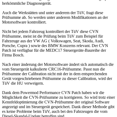
herkömmliche Diagnosegerät.
Auch die Werkstätten und unter anderem der TüV, fragt diese
Prüfsumme ab. So werden unter anderem Modifikationen an der
Motorsoftware kontrolliert.
Nicht bei jedem Fahrzeug kontrolliert der TüV diese CVN
Prüfsumme, meist ist die Prüfung beim TüV zum Beispiel für
Fahrzeuge aus der VW AG ( Volkswagen, Seat, Skoda, Audi,
Porsche, Cupra ) sowie des BMW Konzerns relevant. Der CVN
Patch ist verfügbar für die MEDC17 Steuergeräte-Baureihe der
Firma Bosch.
Nach einer änderung der Motorsoftware ändert sich automatisch die
vom Steuergerät kalkulierte CRC16-Prüfsumme. Passt nun die
Prüfsumme der Calibration nicht mit der in dem entsprechenden
Gerät vorgeschriebenen Prüfsumme zu dieser Calibration, wird der
TüV die HU verweigern.
Dank dem Powermod Performance CVN Patch haben wir die
Möglichkeit die CVN-Prüfsumme zu korrigieren. So wird trotz einer
Kennfeldoptimierung die CVN-Prüfsumme der original Software
angezeigt und im Steuergerät gespeichert. Dank dieser Methode gibt
es keine Probleme beim TüV, auch bei den Fahrzeugen die vom
Diesel-Skandal-Update betroffen sind.