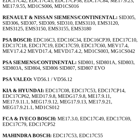
EDC17C42, EDC17C45, EDC17CP58, EDC17C84, ME17.9.23,
ME17.9.55, MD1CS006, MD1CS016
RENAULT & NISSAN SIEMENS/CONTINENTAL:
SID305,
SID306, SID307, SID309, SID310, EMS3110, EMS3120,
EMS3125, EMS3150, EMS3155, EMS3180
PSA BOSCH:
EDC16C3, EDC16C34, EDC16CP39, EDC17C10,
EDC17C18, EDC17C19, EDC17C59, EDC17C60, MEV17.4,
MEV17.4.2 MEVD17.4, MEVD17.4.2, MD1CS003, MG1CS042
PSA SIEMENS/CONTINENTAL:
SID801, SID801A, SID803,
SID803A, SID804, SID806 SID807, SID807 EVO
PSA VALEO:
VD56.1 / VD56.12
KIA & HYUNDAI:
EDC17C08, EDC17C53, EDC17CP14,
EDC17CP62, MED17.9.8, MEDG17.9.8, ME17.9.11,
ME17.9.11.1, MEG17.9.12, MEG17.9.13, ME17.9.21,
MEG17.9.21.1, MD1CS012
FCA & IVECO BOSCH:
ME17.3.0, EDC17C49, EDC17C69,
EDC17C79, EDC17CP52
MAHINDRA BOSCH:
EDC17C53, EDC17C55