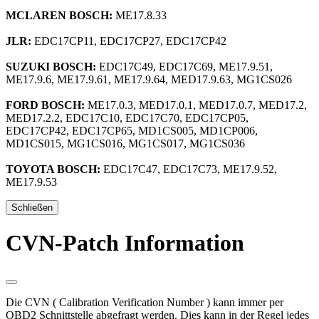
MCLAREN BOSCH:
ME17.8.33
JLR:
EDC17CP11, EDC17CP27, EDC17CP42
SUZUKI BOSCH:
EDC17C49, EDC17C69, ME17.9.51,
ME17.9.6, ME17.9.61, ME17.9.64, MED17.9.63, MG1CS026
FORD BOSCH:
ME17.0.3, MED17.0.1, MED17.0.7, MED17.2,
MED17.2.2, EDC17C10, EDC17C70, EDC17CP05,
EDC17CP42, EDC17CP65, MD1CS005, MD1CP006,
MD1CS015, MG1CS016, MG1CS017, MG1CS036
TOYOTA BOSCH:
EDC17C47, EDC17C73, ME17.9.52,
ME17.9.53
Schließen
CVN-Patch Information
Die CVN ( Calibration Verification Number ) kann immer per
OBD2 Schnittstelle abgefragt werden. Dies kann in der Regel jedes