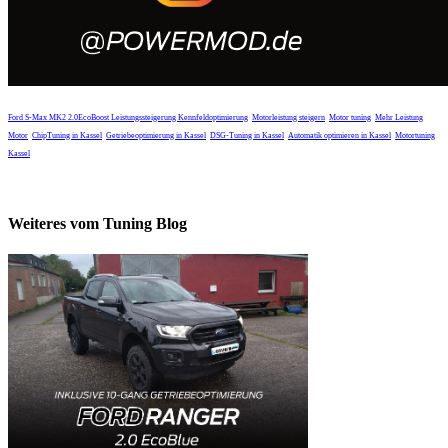
Ford S-Max MK2 2.0EcoBoost Leistungssteigerung
Kennfeldoptimierung
Motorleistung steigern
Motor tuning
Mehr Leistung
Motor
ChipTuning in Kassel
Getriebeoptimierung in Kassel
DSG-Tuning in Kassel
Automatik optimieren in Kassel
Motortuning
Kassel
Weiteres vom Tuning Blog