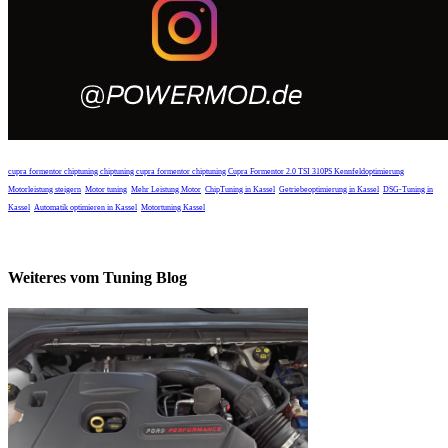
cupra formentor chiptuning
chiptuning cupra
formentor chiptuning
Cupra Formentor 2.0 TSI 310PS
Kennfeldoptimierung
Motorleistung steigern
Motor tuning
Mehr Leistung Motor
ChipTuning in Kassel
Getriebeoptimierung in Kassel
DSG-Tuning in
Kassel
Automatik optimieren in Kassel
Motortuning Kassel
Weiteres vom Tuning Blog