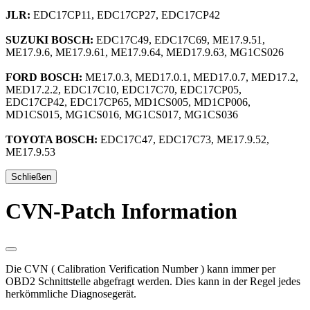
JLR:
EDC17CP11, EDC17CP27, EDC17CP42
SUZUKI BOSCH:
EDC17C49, EDC17C69, ME17.9.51,
ME17.9.6, ME17.9.61, ME17.9.64, MED17.9.63, MG1CS026
FORD BOSCH:
ME17.0.3, MED17.0.1, MED17.0.7, MED17.2,
MED17.2.2, EDC17C10, EDC17C70, EDC17CP05,
EDC17CP42, EDC17CP65, MD1CS005, MD1CP006,
MD1CS015, MG1CS016, MG1CS017, MG1CS036
TOYOTA BOSCH:
EDC17C47, EDC17C73, ME17.9.52,
ME17.9.53
Schließen
CVN-Patch Information
Die CVN ( Calibration Verification Number ) kann immer per
OBD2 Schnittstelle abgefragt werden. Dies kann in der Regel jedes
herkömmliche Diagnosegerät.