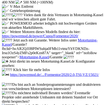
400 NM
500 NM (+100NM)
V-Max Entfernt
Getriebeoptimierung
Vielen dank für dein Vertrauen in Motortuning-Kassel
und wir wünschen allzeit gute Fahrt.
POWERMOD arbeitet lediglich mit hochwertigen Geräten
von aktuellen Marktführern.
Weitere Motoren dieses Modells findest du hier:
https://powermod.de/power/Cupra/Formentor/2020/
Jetzt auch mit Garantie. Weitere Infos unter
Motortuning-
Kassel
/Garantie?
fbclid=IwAR2QJJJ8PIWSuhja0FMh11vtmzYhYDKNDz-
Irsu1OzS4yZMFs2p0eKzn87A" target="_blank" rel="nofollow
noopener">
Motortuning-Kassel
/Garantie
Jetzt direkt im neuen Motortuning-Kassel.de Konfigurator
ansehen:
Klick hier für mehr Infos
https://powermod.de/.../Formentor/2020/2.0-TSI-VZ/15021/
Du bist auch an Sonderprogrammierungen und deaktivieren
von verschiedenen Motoroptionen interessiert?
Du möchtest individuell Beraten werden? Eventuelle
Projekte oder anstehende Umbauten mit deinem Standort vor Ort
direkt besprechen?