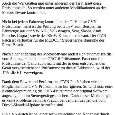
Auch die Werkstätten und unter anderem der TüV, fragt diese
Prüfsumme ab. So werden unter anderem Modifikationen an der
Motorsoftware kontrolliert.
Nicht bei jedem Fahrzeug kontrolliert der TüV diese CVN
Prüfsumme, meist ist die Prüfung beim TüV zum Beispiel für
Fahrzeuge aus der VW AG ( Volkswagen, Seat, Skoda, Audi,
Porsche, Cupra ) sowie des BMW Konzerns relevant. Der CVN
Patch ist verfügbar für die MEDC17 Steuergeräte-Baureihe der
Firma Bosch.
Nach einer änderung der Motorsoftware ändert sich automatisch die
vom Steuergerät kalkulierte CRC16-Prüfsumme. Passt nun die
Prüfsumme der Calibration nicht mit der in dem entsprechenden
Gerät vorgeschriebenen Prüfsumme zu dieser Calibration, wird der
TüV die HU verweigern.
Dank dem Powermod Performance CVN Patch haben wir die
Möglichkeit die CVN-Prüfsumme zu korrigieren. So wird trotz einer
Kennfeldoptimierung die CVN-Prüfsumme der original Software
angezeigt und im Steuergerät gespeichert. Dank dieser Methode gibt
es keine Probleme beim TüV, auch bei den Fahrzeugen die vom
Diesel-Skandal-Update betroffen sind.
Ein CVN-Patch ist bei einer softwaretechnischen Änderung durch