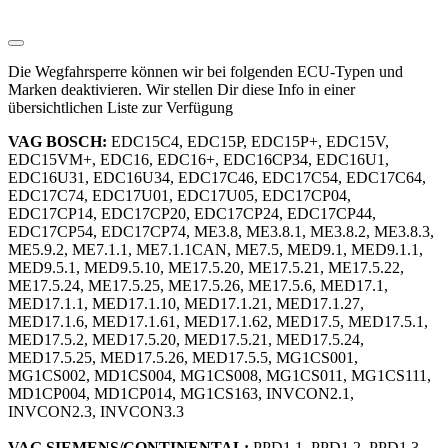
Die Wegfahrsperre können wir bei folgenden ECU-Typen und
Marken deaktivieren. Wir stellen Dir diese Info in einer
übersichtlichen Liste zur Verfügung
VAG BOSCH:
EDC15C4, EDC15P, EDC15P+, EDC15V,
EDC15VM+, EDC16, EDC16+, EDC16CP34, EDC16U1,
EDC16U31, EDC16U34, EDC17C46, EDC17C54, EDC17C64,
EDC17C74, EDC17U01, EDC17U05, EDC17CP04,
EDC17CP14, EDC17CP20, EDC17CP24, EDC17CP44,
EDC17CP54, EDC17CP74, ME3.8, ME3.8.1, ME3.8.2, ME3.8.3,
ME5.9.2, ME7.1.1, ME7.1.1CAN, ME7.5, MED9.1, MED9.1.1,
MED9.5.1, MED9.5.10, ME17.5.20, ME17.5.21, ME17.5.22,
ME17.5.24, ME17.5.25, ME17.5.26, ME17.5.6, MED17.1,
MED17.1.1, MED17.1.10, MED17.1.21, MED17.1.27,
MED17.1.6, MED17.1.61, MED17.1.62, MED17.5, MED17.5.1,
MED17.5.2, MED17.5.20, MED17.5.21, MED17.5.24,
MED17.5.25, MED17.5.26, MED17.5.5, MG1CS001,
MG1CS002, MD1CS004, MG1CS008, MG1CS011, MG1CS111,
MD1CP004, MD1CP014, MG1CS163, INVCON2.1,
INVCON2.3, INVCON3.3
VAG SIEMENS/CONTINENTAL:
PPD1.1, PPD1.2, PPD1.3,