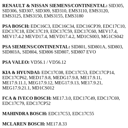
RENAULT & NISSAN SIEMENS/CONTINENTAL:
SID305,
SID306, SID307, SID309, SID310, EMS3110, EMS3120,
EMS3125, EMS3150, EMS3155, EMS3180
PSA BOSCH:
EDC16C3, EDC16C34, EDC16CP39, EDC17C10,
EDC17C18, EDC17C19, EDC17C59, EDC17C60, MEV17.4,
MEV17.4.2 MEVD17.4, MEVD17.4.2, MD1CS003, MG1CS042
PSA SIEMENS/CONTINENTAL:
SID801, SID801A, SID803,
SID803A, SID804, SID806 SID807, SID807 EVO
PSA VALEO:
VD56.1 / VD56.12
KIA & HYUNDAI:
EDC17C08, EDC17C53, EDC17CP14,
EDC17CP62, MED17.9.8, MEDG17.9.8, ME17.9.11,
ME17.9.11.1, MEG17.9.12, MEG17.9.13, ME17.9.21,
MEG17.9.21.1, MD1CS012
FCA & IVECO BOSCH:
ME17.3.0, EDC17C49, EDC17C69,
EDC17C79, EDC17CP52
MAHINDRA BOSCH:
EDC17C53, EDC17C55
MCLAREN BOSCH:
ME17.8.33