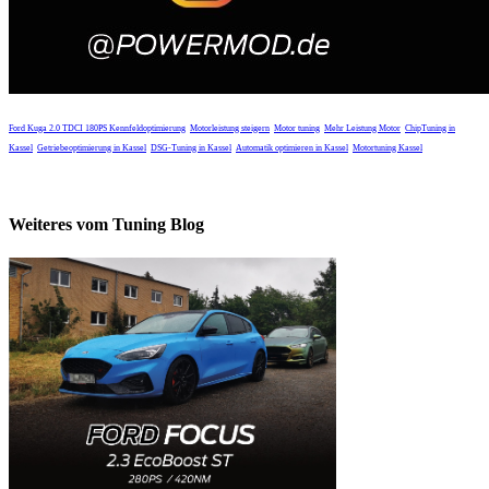
Ford Kuga 2.0 TDCI 180PS
Kennfeldoptimierung
Motorleistung steigern
Motor tuning
Mehr Leistung Motor
ChipTuning in
Kassel
Getriebeoptimierung in Kassel
DSG-Tuning in Kassel
Automatik optimieren in Kassel
Motortuning Kassel
Weiteres vom Tuning Blog