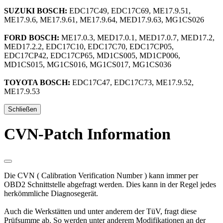
SUZUKI BOSCH:
EDC17C49, EDC17C69, ME17.9.51,
ME17.9.6, ME17.9.61, ME17.9.64, MED17.9.63, MG1CS026
FORD BOSCH:
ME17.0.3, MED17.0.1, MED17.0.7, MED17.2,
MED17.2.2, EDC17C10, EDC17C70, EDC17CP05,
EDC17CP42, EDC17CP65, MD1CS005, MD1CP006,
MD1CS015, MG1CS016, MG1CS017, MG1CS036
TOYOTA BOSCH:
EDC17C47, EDC17C73, ME17.9.52,
ME17.9.53
Schließen
CVN-Patch Information
Die CVN ( Calibration Verification Number ) kann immer per
OBD2 Schnittstelle abgefragt werden. Dies kann in der Regel jedes
herkömmliche Diagnosegerät.
Auch die Werkstätten und unter anderem der TüV, fragt diese
Prüfsumme ab. So werden unter anderem Modifikationen an der