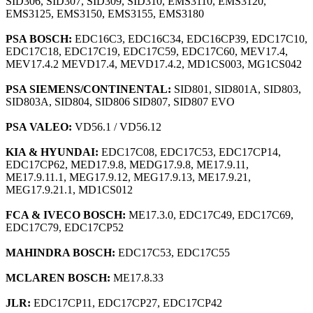
SID306, SID307, SID309, SID310, EMS3110, EMS3120,
EMS3125, EMS3150, EMS3155, EMS3180
PSA BOSCH:
EDC16C3, EDC16C34, EDC16CP39, EDC17C10,
EDC17C18, EDC17C19, EDC17C59, EDC17C60, MEV17.4,
MEV17.4.2 MEVD17.4, MEVD17.4.2, MD1CS003, MG1CS042
PSA SIEMENS/CONTINENTAL:
SID801, SID801A, SID803,
SID803A, SID804, SID806 SID807, SID807 EVO
PSA VALEO:
VD56.1 / VD56.12
KIA & HYUNDAI:
EDC17C08, EDC17C53, EDC17CP14,
EDC17CP62, MED17.9.8, MEDG17.9.8, ME17.9.11,
ME17.9.11.1, MEG17.9.12, MEG17.9.13, ME17.9.21,
MEG17.9.21.1, MD1CS012
FCA & IVECO BOSCH:
ME17.3.0, EDC17C49, EDC17C69,
EDC17C79, EDC17CP52
MAHINDRA BOSCH:
EDC17C53, EDC17C55
MCLAREN BOSCH:
ME17.8.33
JLR:
EDC17CP11, EDC17CP27, EDC17CP42