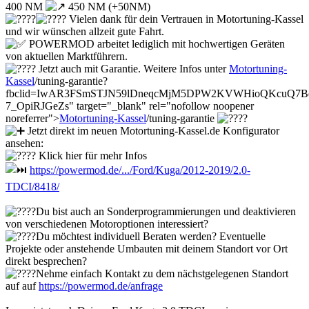
400 NM
450 NM (+50NM)
Vielen dank für dein Vertrauen in Motortuning-Kassel
und wir wünschen allzeit gute Fahrt.
POWERMOD arbeitet lediglich mit hochwertigen Geräten
von aktuellen Marktführern.
Jetzt auch mit Garantie. Weitere Infos unter
Motortuning-
Kassel
/tuning-garantie?
fbclid=IwAR3FSmSTJN59lDneqcMjM5DPW2KVWHioQKcuQ7Be
7_OpiRJGeZs" target="_blank" rel="nofollow noopener
noreferrer">
Motortuning-Kassel
/tuning-garantie
Jetzt direkt im neuen Motortuning-Kassel.de Konfigurator
ansehen:
Klick hier für mehr Infos
https://powermod.de/.../Ford/Kuga/2012-2019/2.0-
TDCI/8418/
Du bist auch an Sonderprogrammierungen und deaktivieren
von verschiedenen Motoroptionen interessiert?
Du möchtest individuell Beraten werden? Eventuelle
Projekte oder anstehende Umbauten mit deinem Standort vor Ort
direkt besprechen?
Nehme einfach Kontakt zu dem nächstgelegenen Standort
auf auf
https://powermod.de/anfrage