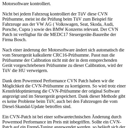
Motorsoftware kontrolliert.
Nicht bei jedem Fahrzeug kontrolliert der TüV diese CVN
Prüfsumme, meist ist die Prüfung beim TüV zum Beispiel für
Fahrzeuge aus der VW AG ( Volkswagen, Seat, Skoda, Audi,
Porsche, Cupra ) sowie des BMW Konzerns relevant. Der CVN
Patch ist verfügbar für die MEDC17 Steuergeräte-Baureihe der
Firma Bosch.
Nach einer änderung der Motorsoftware ändert sich automatisch die
vom Steuergerät kalkulierte CRC16-Prüfsumme. Passt nun die
Prüfsumme der Calibration nicht mit der in dem entsprechenden
Gerät vorgeschriebenen Prüfsumme zu dieser Calibration, wird der
TüV die HU verweigern.
Dank dem Powermod Performance CVN Patch haben wir die
Möglichkeit die CVN-Prüfsumme zu korrigieren. So wird trotz einer
Kennfeldoptimierung die CVN-Prüfsumme der original Software
angezeigt und im Steuergerät gespeichert. Dank dieser Methode gibt
es keine Probleme beim TüV, auch bei den Fahrzeugen die vom
Diesel-Skandal-Update betroffen sind.
Ein CVN-Patch ist bei einer softwaretechnischen Änderung durch
Powermod Performance im Preis mit inbegriffen. Sollte ein CVN-
Patch auf ein Fremd-Tuning angewendet werden, so beläuft sich der