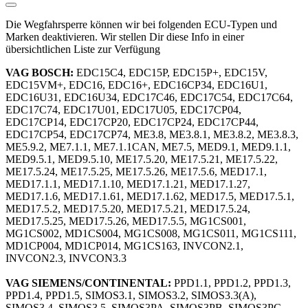
Die Wegfahrsperre können wir bei folgenden ECU-Typen und
Marken deaktivieren. Wir stellen Dir diese Info in einer
übersichtlichen Liste zur Verfügung
VAG BOSCH:
EDC15C4, EDC15P, EDC15P+, EDC15V,
EDC15VM+, EDC16, EDC16+, EDC16CP34, EDC16U1,
EDC16U31, EDC16U34, EDC17C46, EDC17C54, EDC17C64,
EDC17C74, EDC17U01, EDC17U05, EDC17CP04,
EDC17CP14, EDC17CP20, EDC17CP24, EDC17CP44,
EDC17CP54, EDC17CP74, ME3.8, ME3.8.1, ME3.8.2, ME3.8.3,
ME5.9.2, ME7.1.1, ME7.1.1CAN, ME7.5, MED9.1, MED9.1.1,
MED9.5.1, MED9.5.10, ME17.5.20, ME17.5.21, ME17.5.22,
ME17.5.24, ME17.5.25, ME17.5.26, ME17.5.6, MED17.1,
MED17.1.1, MED17.1.10, MED17.1.21, MED17.1.27,
MED17.1.6, MED17.1.61, MED17.1.62, MED17.5, MED17.5.1,
MED17.5.2, MED17.5.20, MED17.5.21, MED17.5.24,
MED17.5.25, MED17.5.26, MED17.5.5, MG1CS001,
MG1CS002, MD1CS004, MG1CS008, MG1CS011, MG1CS111,
MD1CP004, MD1CP014, MG1CS163, INVCON2.1,
INVCON2.3, INVCON3.3
VAG SIEMENS/CONTINENTAL:
PPD1.1, PPD1.2, PPD1.3,
PPD1.4, PPD1.5, SIMOS3.1, SIMOS3.2, SIMOS3.3(A),
SIMOS3.4, SIMOS3.5, SIMOS3PA, SIMOS3PB, SIMOS3PC,