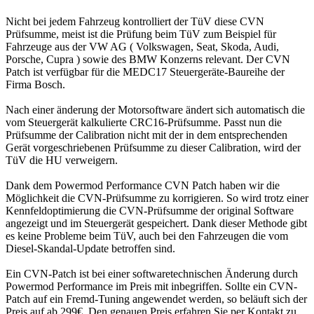
Nicht bei jedem Fahrzeug kontrolliert der TüV diese CVN
Prüfsumme, meist ist die Prüfung beim TüV zum Beispiel für
Fahrzeuge aus der VW AG ( Volkswagen, Seat, Skoda, Audi,
Porsche, Cupra ) sowie des BMW Konzerns relevant. Der CVN
Patch ist verfügbar für die MEDC17 Steuergeräte-Baureihe der
Firma Bosch.
Nach einer änderung der Motorsoftware ändert sich automatisch die
vom Steuergerät kalkulierte CRC16-Prüfsumme. Passt nun die
Prüfsumme der Calibration nicht mit der in dem entsprechenden
Gerät vorgeschriebenen Prüfsumme zu dieser Calibration, wird der
TüV die HU verweigern.
Dank dem Powermod Performance CVN Patch haben wir die
Möglichkeit die CVN-Prüfsumme zu korrigieren. So wird trotz einer
Kennfeldoptimierung die CVN-Prüfsumme der original Software
angezeigt und im Steuergerät gespeichert. Dank dieser Methode gibt
es keine Probleme beim TüV, auch bei den Fahrzeugen die vom
Diesel-Skandal-Update betroffen sind.
Ein CVN-Patch ist bei einer softwaretechnischen Änderung durch
Powermod Performance im Preis mit inbegriffen. Sollte ein CVN-
Patch auf ein Fremd-Tuning angewendet werden, so beläuft sich der
Preis auf ab 299€. Den genauen Preis erfahren Sie per Kontakt zu