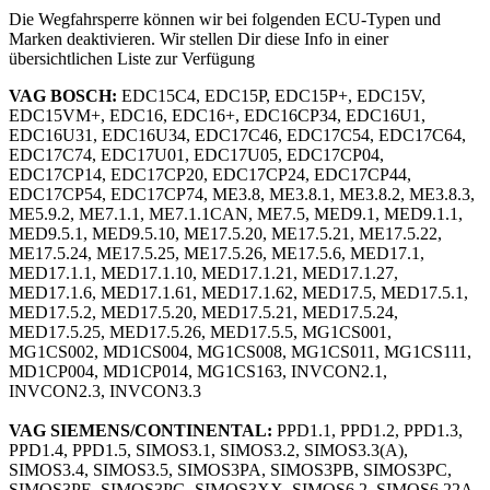
Die Wegfahrsperre können wir bei folgenden ECU-Typen und
Marken deaktivieren. Wir stellen Dir diese Info in einer
übersichtlichen Liste zur Verfügung
VAG BOSCH:
EDC15C4, EDC15P, EDC15P+, EDC15V,
EDC15VM+, EDC16, EDC16+, EDC16CP34, EDC16U1,
EDC16U31, EDC16U34, EDC17C46, EDC17C54, EDC17C64,
EDC17C74, EDC17U01, EDC17U05, EDC17CP04,
EDC17CP14, EDC17CP20, EDC17CP24, EDC17CP44,
EDC17CP54, EDC17CP74, ME3.8, ME3.8.1, ME3.8.2, ME3.8.3,
ME5.9.2, ME7.1.1, ME7.1.1CAN, ME7.5, MED9.1, MED9.1.1,
MED9.5.1, MED9.5.10, ME17.5.20, ME17.5.21, ME17.5.22,
ME17.5.24, ME17.5.25, ME17.5.26, ME17.5.6, MED17.1,
MED17.1.1, MED17.1.10, MED17.1.21, MED17.1.27,
MED17.1.6, MED17.1.61, MED17.1.62, MED17.5, MED17.5.1,
MED17.5.2, MED17.5.20, MED17.5.21, MED17.5.24,
MED17.5.25, MED17.5.26, MED17.5.5, MG1CS001,
MG1CS002, MD1CS004, MG1CS008, MG1CS011, MG1CS111,
MD1CP004, MD1CP014, MG1CS163, INVCON2.1,
INVCON2.3, INVCON3.3
VAG SIEMENS/CONTINENTAL:
PPD1.1, PPD1.2, PPD1.3,
PPD1.4, PPD1.5, SIMOS3.1, SIMOS3.2, SIMOS3.3(A),
SIMOS3.4, SIMOS3.5, SIMOS3PA, SIMOS3PB, SIMOS3PC,
SIMOS3PE, SIMOS3PG, SIMOS3XX, SIMOS6.2, SIMOS6.22A,