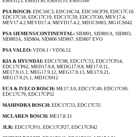
EMS3125, EMS3150, EMS3155, EMS3180
PSA BOSCH:
EDC16C3, EDC16C34, EDC16CP39, EDC17C10,
EDC17C18, EDC17C19, EDC17C59, EDC17C60, MEV17.4,
MEV17.4.2 MEVD17.4, MEVD17.4.2, MD1CS003, MG1CS042
PSA SIEMENS/CONTINENTAL:
SID801, SID801A, SID803,
SID803A, SID804, SID806 SID807, SID807 EVO
PSA VALEO:
VD56.1 / VD56.12
KIA & HYUNDAI:
EDC17C08, EDC17C53, EDC17CP14,
EDC17CP62, MED17.9.8, MEDG17.9.8, ME17.9.11,
ME17.9.11.1, MEG17.9.12, MEG17.9.13, ME17.9.21,
MEG17.9.21.1, MD1CS012
FCA & IVECO BOSCH:
ME17.3.0, EDC17C49, EDC17C69,
EDC17C79, EDC17CP52
MAHINDRA BOSCH:
EDC17C53, EDC17C55
MCLAREN BOSCH:
ME17.8.33
JLR:
EDC17CP11, EDC17CP27, EDC17CP42