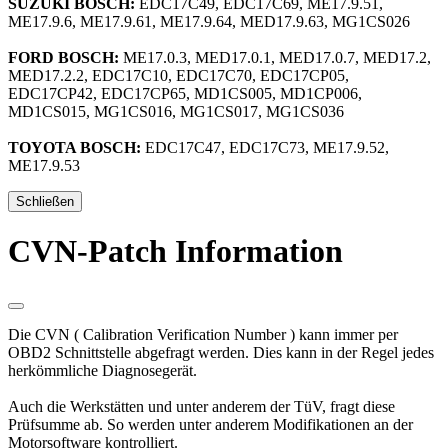
SUZUKI BOSCH:
EDC17C49, EDC17C69, ME17.9.51,
ME17.9.6, ME17.9.61, ME17.9.64, MED17.9.63, MG1CS026
FORD BOSCH:
ME17.0.3, MED17.0.1, MED17.0.7, MED17.2,
MED17.2.2, EDC17C10, EDC17C70, EDC17CP05,
EDC17CP42, EDC17CP65, MD1CS005, MD1CP006,
MD1CS015, MG1CS016, MG1CS017, MG1CS036
TOYOTA BOSCH:
EDC17C47, EDC17C73, ME17.9.52,
ME17.9.53
Schließen
CVN-Patch Information
Die CVN ( Calibration Verification Number ) kann immer per
OBD2 Schnittstelle abgefragt werden. Dies kann in der Regel jedes
herkömmliche Diagnosegerät.
Auch die Werkstätten und unter anderem der TüV, fragt diese
Prüfsumme ab. So werden unter anderem Modifikationen an der
Motorsoftware kontrolliert.