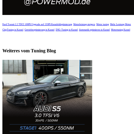
Ford Transit 2.2 TDCI 100PS Upgrade auf 155PS
Kennfeldoptimierung
Motorleistung steigern
Motor tuning
Mehr Leistung Motor
ChipTuning in Kassel
Getriebeoptimierung in Kassel
DSG-Tuning in Kassel
Automatik optimieren in Kassel
Motortuning Kassel
Weiteres vom Tuning Blog