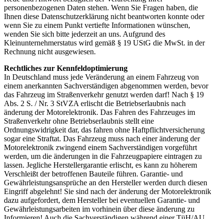
personenbezogenen Daten stehen. Wenn Sie Fragen haben, die
Ihnen diese Datenschutzerklärung nicht beantworten konnte oder
wenn Sie zu einem Punkt vertiefte Informationen wünschen,
wenden Sie sich bitte jederzeit an uns. Aufgrund des
Kleinunternehmerstatus wird gemäß § 19 UStG die MwSt. in der
Rechnung nicht ausgewiesen.
Rechtliches zur Kennfeldoptimierung
In Deutschland muss jede Veränderung an einem Fahrzeug von
einem anerkannten Sachverständigen abgenommen werden, bevor
das Fahrzeug im Straßenverkehr genutzt werden darf! Nach § 19
Abs. 2 S. / Nr. 3 StVZA erlischt die Betriebserlaubnis nach
änderung der Motorelektronik. Das Fahren des Fahrzeuges im
Straßenverkehr ohne Betriebserlaubnis stellt eine
Ordnungswidrigkeit dar, das fahren ohne Haftpflichtversicherung
sogar eine Straftat. Das Fahrzeug muss nach einer änderung der
Motorelektronik zwingend einem Sachverständigen vorgeführt
werden, um die änderungen in die Fahrzeugpapiere eintragen zu
lassen. Jegliche Herstellergarantie erlischt, es kann zu höherem
Verschleißt der betroffenen Bauteile führen. Garantie- und
Gewährleistungsansprüche an den Hersteller werden durch diesen
Eingriff abgelehnt! Sie sind nach der änderung der Motorelektronik
dazu aufgefordert, dem Hersteller bei eventuellen Garantie- und
Gewährleistungsarbeiten im vorhinein über diese änderung zu
Informieren! Auch die Sachverständigen während einer TüH/AU