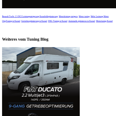
Renault Trafic 2.5 DCI Leistungssteigerung
Kennfeldoptimierung
Motorleistung steigern
Motor tuning
Mehr Leistung Motor
ChipTuning in Kassel
Getriebeoptimierung in Kassel
DSG-Tuning in Kassel
Automatik optimieren in Kassel
Motortuning Kassel
Weiteres vom Tuning Blog