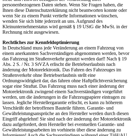
personenbezogenen Daten stehen. Wenn Sie Fragen haben, die
Ihnen diese Datenschutzerklärung nicht beantworten konnte oder
wenn Sie zu einem Punkt vertiefte Informationen wünschen,
wenden Sie sich bitte jederzeit an uns. Aufgrund des
Kleinunternehmerstatus wird gemäß § 19 UStG die MwSt. in der
Rechnung nicht ausgewiesen.
Rechtliches zur Kennfeldoptimierung
In Deutschland muss jede Veränderung an einem Fahrzeug von
einem anerkannten Sachverständigen abgenommen werden, bevor
das Fahrzeug im Straßenverkehr genutzt werden darf! Nach § 19
Abs. 2 S. / Nr. 3 StVZA erlischt die Betriebserlaubnis nach
änderung der Motorelektronik. Das Fahren des Fahrzeuges im
Straßenverkehr ohne Betriebserlaubnis stellt eine
Ordnungswidrigkeit dar, das fahren ohne Haftpflichtversicherung
sogar eine Straftat. Das Fahrzeug muss nach einer änderung der
Motorelektronik zwingend einem Sachverständigen vorgeführt
werden, um die änderungen in die Fahrzeugpapiere eintragen zu
lassen. Jegliche Herstellergarantie erlischt, es kann zu höherem
Verschleißt der betroffenen Bauteile führen. Garantie- und
Gewährleistungsansprüche an den Hersteller werden durch diesen
Eingriff abgelehnt! Sie sind nach der änderung der Motorelektronik
dazu aufgefordert, dem Hersteller bei eventuellen Garantie- und
Gewährleistungsarbeiten im vorhinein über diese änderung zu
Informieren! Auch die Sachverständigen während einer TüH/AU