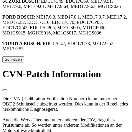
SUZUKI BOSCH:
EDC17C49, EDC17C69, ME17.9.51,
ME17.9.6, ME17.9.61, ME17.9.64, MED17.9.63, MG1CS026
FORD BOSCH:
ME17.0.3, MED17.0.1, MED17.0.7, MED17.2,
MED17.2.2, EDC17C10, EDC17C70, EDC17CP05,
EDC17CP42, EDC17CP65, MD1CS005, MD1CP006,
MD1CS015, MG1CS016, MG1CS017, MG1CS036
TOYOTA BOSCH:
EDC17C47, EDC17C73, ME17.9.52,
ME17.9.53
Schließen
CVN-Patch Information
Die CVN ( Calibration Verification Number ) kann immer per
OBD2 Schnittstelle abgefragt werden. Dies kann in der Regel jedes
herkömmliche Diagnosegerät.
Auch die Werkstätten und unter anderem der TüV, fragt diese
Prüfsumme ab. So werden unter anderem Modifikationen an der
Motorsoftware kontrolliert.