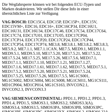
Die Wegfahrsperre können wir bei folgenden ECU-Typen und
Marken deaktivieren. Wir stellen Dir diese Info in einer
übersichtlichen Liste zur Verfügung
VAG BOSCH:
EDC15C4, EDC15P, EDC15P+, EDC15V,
EDC15VM+, EDC16, EDC16+, EDC16CP34, EDC16U1,
EDC16U31, EDC16U34, EDC17C46, EDC17C54, EDC17C64,
EDC17C74, EDC17U01, EDC17U05, EDC17CP04,
EDC17CP14, EDC17CP20, EDC17CP24, EDC17CP44,
EDC17CP54, EDC17CP74, ME3.8, ME3.8.1, ME3.8.2, ME3.8.3,
ME5.9.2, ME7.1.1, ME7.1.1CAN, ME7.5, MED9.1, MED9.1.1,
MED9.5.1, MED9.5.10, ME17.5.20, ME17.5.21, ME17.5.22,
ME17.5.24, ME17.5.25, ME17.5.26, ME17.5.6, MED17.1,
MED17.1.1, MED17.1.10, MED17.1.21, MED17.1.27,
MED17.1.6, MED17.1.61, MED17.1.62, MED17.5, MED17.5.1,
MED17.5.2, MED17.5.20, MED17.5.21, MED17.5.24,
MED17.5.25, MED17.5.26, MED17.5.5, MG1CS001,
MG1CS002, MD1CS004, MG1CS008, MG1CS011, MG1CS111,
MD1CP004, MD1CP014, MG1CS163, INVCON2.1,
INVCON2.3, INVCON3.3
VAG SIEMENS/CONTINENTAL:
PPD1.1, PPD1.2, PPD1.3,
PPD1.4, PPD1.5, SIMOS3.1, SIMOS3.2, SIMOS3.3(A),
SIMOS3.4, SIMOS3.5, SIMOS3PA, SIMOS3PB, SIMOS3PC,
SIMOS3PE, SIMOS3PG, SIMOS3XX, SIMOS6.2, SIMOS6.22A,