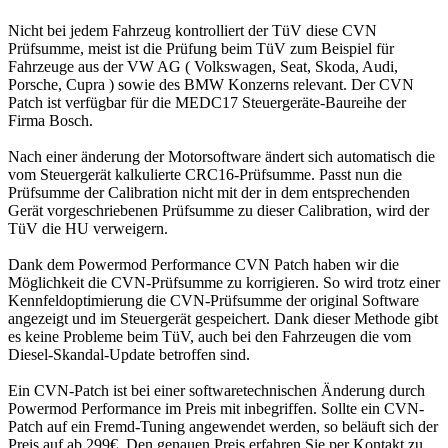
Nicht bei jedem Fahrzeug kontrolliert der TüV diese CVN
Prüfsumme, meist ist die Prüfung beim TüV zum Beispiel für
Fahrzeuge aus der VW AG ( Volkswagen, Seat, Skoda, Audi,
Porsche, Cupra ) sowie des BMW Konzerns relevant. Der CVN
Patch ist verfügbar für die MEDC17 Steuergeräte-Baureihe der
Firma Bosch.
Nach einer änderung der Motorsoftware ändert sich automatisch die
vom Steuergerät kalkulierte CRC16-Prüfsumme. Passt nun die
Prüfsumme der Calibration nicht mit der in dem entsprechenden
Gerät vorgeschriebenen Prüfsumme zu dieser Calibration, wird der
TüV die HU verweigern.
Dank dem Powermod Performance CVN Patch haben wir die
Möglichkeit die CVN-Prüfsumme zu korrigieren. So wird trotz einer
Kennfeldoptimierung die CVN-Prüfsumme der original Software
angezeigt und im Steuergerät gespeichert. Dank dieser Methode gibt
es keine Probleme beim TüV, auch bei den Fahrzeugen die vom
Diesel-Skandal-Update betroffen sind.
Ein CVN-Patch ist bei einer softwaretechnischen Änderung durch
Powermod Performance im Preis mit inbegriffen. Sollte ein CVN-
Patch auf ein Fremd-Tuning angewendet werden, so beläuft sich der
Preis auf ab 299€. Den genauen Preis erfahren Sie per Kontakt zu