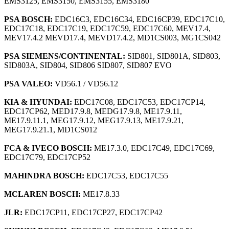
EMS3125, EMS3150, EMS3155, EMS3180
PSA BOSCH:
EDC16C3, EDC16C34, EDC16CP39, EDC17C10,
EDC17C18, EDC17C19, EDC17C59, EDC17C60, MEV17.4,
MEV17.4.2 MEVD17.4, MEVD17.4.2, MD1CS003, MG1CS042
PSA SIEMENS/CONTINENTAL:
SID801, SID801A, SID803,
SID803A, SID804, SID806 SID807, SID807 EVO
PSA VALEO:
VD56.1 / VD56.12
KIA & HYUNDAI:
EDC17C08, EDC17C53, EDC17CP14,
EDC17CP62, MED17.9.8, MEDG17.9.8, ME17.9.11,
ME17.9.11.1, MEG17.9.12, MEG17.9.13, ME17.9.21,
MEG17.9.21.1, MD1CS012
FCA & IVECO BOSCH:
ME17.3.0, EDC17C49, EDC17C69,
EDC17C79, EDC17CP52
MAHINDRA BOSCH:
EDC17C53, EDC17C55
MCLAREN BOSCH:
ME17.8.33
JLR:
EDC17CP11, EDC17CP27, EDC17CP42