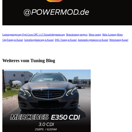
Leistungssteigerung Opel Corsa OPC 1.4 T
Kennfeldoptimierung
Motorleistung steigern
Motor tuning
Mehr Leistung Motor
ChipTuning in Kassel
Getriebeoptimierung in Kassel
DSG-Tuning in Kassel
Automatik optimieren in Kassel
Motortuning Kassel
Weiteres vom Tuning Blog