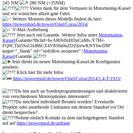
245 NM
280 NM (+35NM)
Vielen dank für dein Vertrauen in Motortuning-Kassel
und wir wünschen allzeit gute Fahrt.
Weitere Motoren dieses Modells findest du hier:
https://powermod.de/power/Opel/Corsa/2014/
V-Max Aufhebung
Jetzt auch mit Garantie. Weitere Infos unter
Motortuning-
Kassel
/Garantie?fbclid=IwAR0v0zHDuCuMx-Y7Hv-
FQ0CTkt5SsGlxI8hCZ4V850a0uZDZlzewKNYhwDM"
target="_blank" rel="nofollow noopener">
Motortuning-
Kassel
/Garantie
Jetzt direkt im neuen Motortuning-Kassel.de Konfigurator
ansehen:
Klick hier für mehr Infos
https://powermod.de/power/Opel/Corsa/2014/1.4-T/1933/
Du bist auch an Sonderprogrammierungen und deaktivieren
von verschiedenen Motoroptionen interessiert?
Du möchtest individuell Beraten werden? Eventuelle
Projekte oder anstehende Umbauten mit deinem Standort vor Ort
direkt besprechen?
Nehme einfach Kontakt zu dem nächstgelegenen Standort
auf auf
https://powermod.de/anfrage