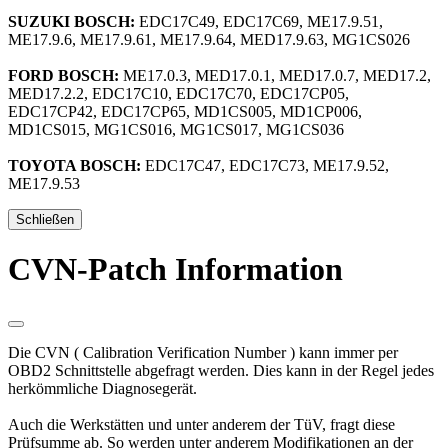
SUZUKI BOSCH:
EDC17C49, EDC17C69, ME17.9.51,
ME17.9.6, ME17.9.61, ME17.9.64, MED17.9.63, MG1CS026
FORD BOSCH:
ME17.0.3, MED17.0.1, MED17.0.7, MED17.2,
MED17.2.2, EDC17C10, EDC17C70, EDC17CP05,
EDC17CP42, EDC17CP65, MD1CS005, MD1CP006,
MD1CS015, MG1CS016, MG1CS017, MG1CS036
TOYOTA BOSCH:
EDC17C47, EDC17C73, ME17.9.52,
ME17.9.53
Schließen
CVN-Patch Information
Die CVN ( Calibration Verification Number ) kann immer per
OBD2 Schnittstelle abgefragt werden. Dies kann in der Regel jedes
herkömmliche Diagnosegerät.
Auch die Werkstätten und unter anderem der TüV, fragt diese
Prüfsumme ab. So werden unter anderem Modifikationen an der