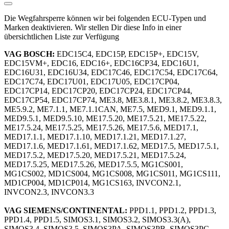
Die Wegfahrsperre können wir bei folgenden ECU-Typen und
Marken deaktivieren. Wir stellen Dir diese Info in einer
übersichtlichen Liste zur Verfügung
VAG BOSCH:
EDC15C4, EDC15P, EDC15P+, EDC15V,
EDC15VM+, EDC16, EDC16+, EDC16CP34, EDC16U1,
EDC16U31, EDC16U34, EDC17C46, EDC17C54, EDC17C64,
EDC17C74, EDC17U01, EDC17U05, EDC17CP04,
EDC17CP14, EDC17CP20, EDC17CP24, EDC17CP44,
EDC17CP54, EDC17CP74, ME3.8, ME3.8.1, ME3.8.2, ME3.8.3,
ME5.9.2, ME7.1.1, ME7.1.1CAN, ME7.5, MED9.1, MED9.1.1,
MED9.5.1, MED9.5.10, ME17.5.20, ME17.5.21, ME17.5.22,
ME17.5.24, ME17.5.25, ME17.5.26, ME17.5.6, MED17.1,
MED17.1.1, MED17.1.10, MED17.1.21, MED17.1.27,
MED17.1.6, MED17.1.61, MED17.1.62, MED17.5, MED17.5.1,
MED17.5.2, MED17.5.20, MED17.5.21, MED17.5.24,
MED17.5.25, MED17.5.26, MED17.5.5, MG1CS001,
MG1CS002, MD1CS004, MG1CS008, MG1CS011, MG1CS111,
MD1CP004, MD1CP014, MG1CS163, INVCON2.1,
INVCON2.3, INVCON3.3
VAG SIEMENS/CONTINENTAL:
PPD1.1, PPD1.2, PPD1.3,
PPD1.4, PPD1.5, SIMOS3.1, SIMOS3.2, SIMOS3.3(A),
SIMOS3.4, SIMOS3.5, SIMOS3PA, SIMOS3PB, SIMOS3PC,