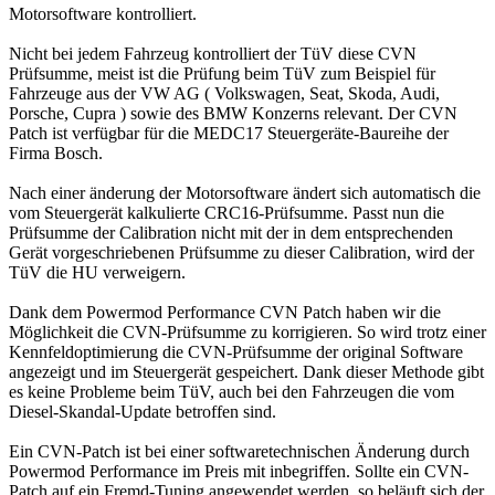
Motorsoftware kontrolliert.
Nicht bei jedem Fahrzeug kontrolliert der TüV diese CVN
Prüfsumme, meist ist die Prüfung beim TüV zum Beispiel für
Fahrzeuge aus der VW AG ( Volkswagen, Seat, Skoda, Audi,
Porsche, Cupra ) sowie des BMW Konzerns relevant. Der CVN
Patch ist verfügbar für die MEDC17 Steuergeräte-Baureihe der
Firma Bosch.
Nach einer änderung der Motorsoftware ändert sich automatisch die
vom Steuergerät kalkulierte CRC16-Prüfsumme. Passt nun die
Prüfsumme der Calibration nicht mit der in dem entsprechenden
Gerät vorgeschriebenen Prüfsumme zu dieser Calibration, wird der
TüV die HU verweigern.
Dank dem Powermod Performance CVN Patch haben wir die
Möglichkeit die CVN-Prüfsumme zu korrigieren. So wird trotz einer
Kennfeldoptimierung die CVN-Prüfsumme der original Software
angezeigt und im Steuergerät gespeichert. Dank dieser Methode gibt
es keine Probleme beim TüV, auch bei den Fahrzeugen die vom
Diesel-Skandal-Update betroffen sind.
Ein CVN-Patch ist bei einer softwaretechnischen Änderung durch
Powermod Performance im Preis mit inbegriffen. Sollte ein CVN-
Patch auf ein Fremd-Tuning angewendet werden, so beläuft sich der