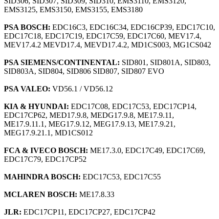
SID306, SID307, SID309, SID310, EMS3110, EMS3120,
EMS3125, EMS3150, EMS3155, EMS3180
PSA BOSCH:
EDC16C3, EDC16C34, EDC16CP39, EDC17C10,
EDC17C18, EDC17C19, EDC17C59, EDC17C60, MEV17.4,
MEV17.4.2 MEVD17.4, MEVD17.4.2, MD1CS003, MG1CS042
PSA SIEMENS/CONTINENTAL:
SID801, SID801A, SID803,
SID803A, SID804, SID806 SID807, SID807 EVO
PSA VALEO:
VD56.1 / VD56.12
KIA & HYUNDAI:
EDC17C08, EDC17C53, EDC17CP14,
EDC17CP62, MED17.9.8, MEDG17.9.8, ME17.9.11,
ME17.9.11.1, MEG17.9.12, MEG17.9.13, ME17.9.21,
MEG17.9.21.1, MD1CS012
FCA & IVECO BOSCH:
ME17.3.0, EDC17C49, EDC17C69,
EDC17C79, EDC17CP52
MAHINDRA BOSCH:
EDC17C53, EDC17C55
MCLAREN BOSCH:
ME17.8.33
JLR:
EDC17CP11, EDC17CP27, EDC17CP42