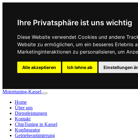
Ihre Privatsphäre ist uns wichtig
Diese Website verwendet Cookies und andere Track
Website zu ermöglichen
,
um ein besseres Erlebnis a
Marketinginteraktionen zu personalisieren
,
um Anzei
Alle akzeptieren
Ich lehne ab
Einstellungen ä
Motortuning-Kassel
Home
Über uns
Dienstleistungen
Kontakt
ChipTuning in Kassel
Konfigurator
Getriebeoptimierung