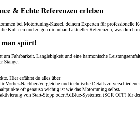
nce & Echte Referenzen erleben
lkommen bei Motortuning-Kassel, deinem Experten für professionelle
die Kulissen und zeigen dir anhand aktueller Referenzen, was durch m
 man spürt!
t um Fahrbarkeit, Langlebigkeit und eine harmonische Leistungsentfa
er Stange.
e. Hier erfährst du alles über:
 dir Vorher-Nachher-Vergleiche und technische Details zu verschieden
punkte oft genauso wichtig ist wie das Motortuning selbst.
ktivierung von Start-Stopp oder AdBlue-Systemen (SCR OFF) für den