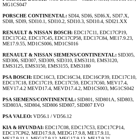
MG1CS047
PORSCHE CONTINENTAL:
SDI4, SDI6, SDI6.X, SDI7.X,
SDI8, SDI9, SDI10.1, SDI10.2, SDI10.3, SDI10.4, SDI21.XX
RENAULT & NISSAN BOSCH:
EDC17C11, EDC17CP19,
EDC17C42, EDC17C45, EDC17CP58, EDC17C84, ME17.9.23,
ME17.9.55, MD1CS006, MD1CS016
RENAULT & NISSAN SIEMENS/CONTINENTAL:
SID305,
SID306, SID307, SID309, SID310, EMS3110, EMS3120,
EMS3125, EMS3150, EMS3155, EMS3180
PSA BOSCH:
EDC16C3, EDC16C34, EDC16CP39, EDC17C10,
EDC17C18, EDC17C19, EDC17C59, EDC17C60, MEV17.4,
MEV17.4.2 MEVD17.4, MEVD17.4.2, MD1CS003, MG1CS042
PSA SIEMENS/CONTINENTAL:
SID801, SID801A, SID803,
SID803A, SID804, SID806 SID807, SID807 EVO
PSA VALEO:
VD56.1 / VD56.12
KIA & HYUNDAI:
EDC17C08, EDC17C53, EDC17CP14,
EDC17CP62, MED17.9.8, MEDG17.9.8, ME17.9.11,
ME17.9.11.1, MEG17.9.12, MEG17.9.13, ME17.9.21,