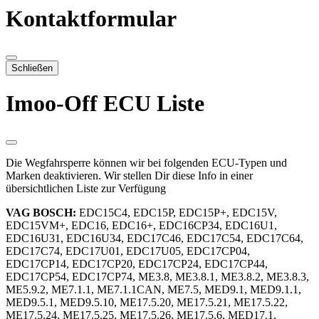
Kontaktformular
Schließen
Imoo-Off ECU Liste
Die Wegfahrsperre können wir bei folgenden ECU-Typen und
Marken deaktivieren. Wir stellen Dir diese Info in einer
übersichtlichen Liste zur Verfügung
VAG BOSCH:
EDC15C4, EDC15P, EDC15P+, EDC15V,
EDC15VM+, EDC16, EDC16+, EDC16CP34, EDC16U1,
EDC16U31, EDC16U34, EDC17C46, EDC17C54, EDC17C64,
EDC17C74, EDC17U01, EDC17U05, EDC17CP04,
EDC17CP14, EDC17CP20, EDC17CP24, EDC17CP44,
EDC17CP54, EDC17CP74, ME3.8, ME3.8.1, ME3.8.2, ME3.8.3,
ME5.9.2, ME7.1.1, ME7.1.1CAN, ME7.5, MED9.1, MED9.1.1,
MED9.5.1, MED9.5.10, ME17.5.20, ME17.5.21, ME17.5.22,
ME17.5.24, ME17.5.25, ME17.5.26, ME17.5.6, MED17.1,