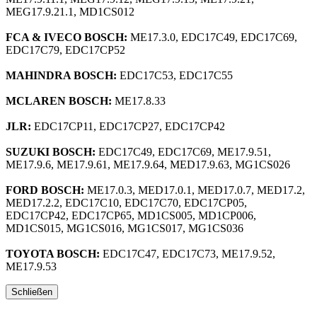
MEG17.9.21.1, MD1CS012
FCA & IVECO BOSCH:
ME17.3.0, EDC17C49, EDC17C69,
EDC17C79, EDC17CP52
MAHINDRA BOSCH:
EDC17C53, EDC17C55
MCLAREN BOSCH:
ME17.8.33
JLR:
EDC17CP11, EDC17CP27, EDC17CP42
SUZUKI BOSCH:
EDC17C49, EDC17C69, ME17.9.51,
ME17.9.6, ME17.9.61, ME17.9.64, MED17.9.63, MG1CS026
FORD BOSCH:
ME17.0.3, MED17.0.1, MED17.0.7, MED17.2,
MED17.2.2, EDC17C10, EDC17C70, EDC17CP05,
EDC17CP42, EDC17CP65, MD1CS005, MD1CP006,
MD1CS015, MG1CS016, MG1CS017, MG1CS036
TOYOTA BOSCH:
EDC17C47, EDC17C73, ME17.9.52,
ME17.9.53
Schließen