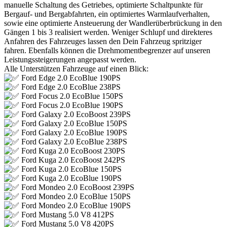
manuelle Schaltung des Getriebes, optimierte Schaltpunkte für
Bergauf- und Bergabfahrten, ein optimiertes Warmlaufverhalten,
sowie eine optimierte Ansteuerung der Wandlerüberbrückung in den
Gängen 1 bis 3 realisiert werden. Weniger Schlupf und direkteres
Anfahren des Fahrzeuges lassen den Dein Fahrzeug spritziger
fahren. Ebenfalls können die Drehmomentbegrenzer auf unseren
Leistungssteigerungen angepasst werden.
Alle Unterstützen Fahrzeuge auf einen Blick:
Ford Edge 2.0 EcoBlue 190PS
Ford Edge 2.0 EcoBlue 238PS
Ford Focus 2.0 EcoBlue 150PS
Ford Focus 2.0 EcoBlue 190PS
Ford Galaxy 2.0 EcoBoost 239PS
Ford Galaxy 2.0 EcoBlue 150PS
Ford Galaxy 2.0 EcoBlue 190PS
Ford Galaxy 2.0 EcoBlue 238PS
Ford Kuga 2.0 EcoBoost 230PS
Ford Kuga 2.0 EcoBoost 242PS
Ford Kuga 2.0 EcoBlue 150PS
Ford Kuga 2.0 EcoBlue 190PS
Ford Mondeo 2.0 EcoBoost 239PS
Ford Mondeo 2.0 EcoBlue 150PS
Ford Mondeo 2.0 EcoBlue 190PS
Ford Mustang 5.0 V8 412PS
Ford Mustang 5.0 V8 420PS