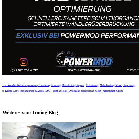
Ford Wandler Getriebeoptimierung
Kennfeldoptimierung
Motorleistung steigern
Motor tuning
Mehr Leistung Motor
ChipTuning
in Kassel
Getriebeoptimierung in Kassel
DSG-Tuning in Kassel
Automatik optimieren in Kassel
Motortuning Kassel
Weiteres vom Tuning Blog