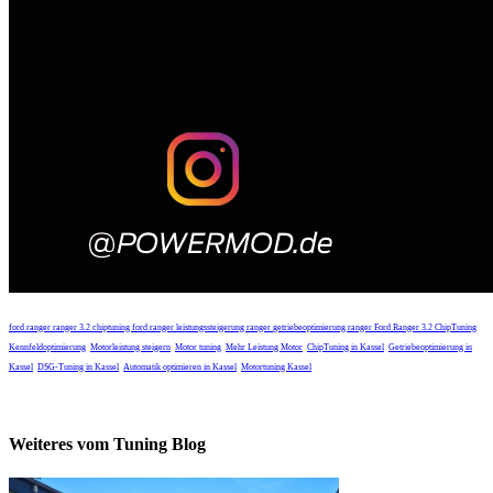
ford ranger
ranger 3.2
chiptuning ford ranger
leistungssteigerung ranger
getriebeoptimierung ranger
Ford Ranger 3.2 ChipTuning
Kennfeldoptimierung
Motorleistung steigern
Motor tuning
Mehr Leistung Motor
ChipTuning in Kassel
Getriebeoptimierung in
Kassel
DSG-Tuning in Kassel
Automatik optimieren in Kassel
Motortuning Kassel
Weiteres vom Tuning Blog