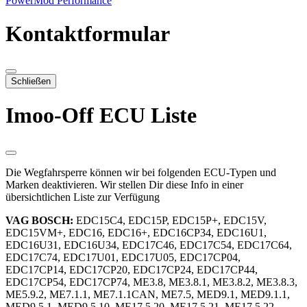
PowerMod Performance
Kontaktformular
Schließen
Imoo-Off ECU Liste
Die Wegfahrsperre können wir bei folgenden ECU-Typen und
Marken deaktivieren. Wir stellen Dir diese Info in einer
übersichtlichen Liste zur Verfügung
VAG BOSCH:
EDC15C4, EDC15P, EDC15P+, EDC15V,
EDC15VM+, EDC16, EDC16+, EDC16CP34, EDC16U1,
EDC16U31, EDC16U34, EDC17C46, EDC17C54, EDC17C64,
EDC17C74, EDC17U01, EDC17U05, EDC17CP04,
EDC17CP14, EDC17CP20, EDC17CP24, EDC17CP44,
EDC17CP54, EDC17CP74, ME3.8, ME3.8.1, ME3.8.2, ME3.8.3,
ME5.9.2, ME7.1.1, ME7.1.1CAN, ME7.5, MED9.1, MED9.1.1,
MED9.5.1, MED9.5.10, ME17.5.20, ME17.5.21, ME17.5.22,