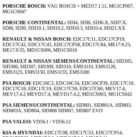
PORSCHE BOSCH:
VAG BOSCH + MED17.1.11, MG1CP007,
MG1CS047
PORSCHE CONTINENTAL:
SDI4, SDI6, SDI6.X, SDI7.X,
SDI8, SDI9, SDI10.1, SDI10.2, SDI10.3, SDI10.4, SDI21.XX
RENAULT & NISSAN BOSCH:
EDC17C11, EDC17CP19,
EDC17C42, EDC17C45, EDC17CP58, EDC17C84, ME17.9.23,
ME17.9.55, MD1CS006, MD1CS016
RENAULT & NISSAN SIEMENS/CONTINENTAL:
SID305,
SID306, SID307, SID309, SID310, EMS3110, EMS3120,
EMS3125, EMS3150, EMS3155, EMS3180
PSA BOSCH:
EDC16C3, EDC16C34, EDC16CP39, EDC17C10,
EDC17C18, EDC17C19, EDC17C59, EDC17C60, MEV17.4,
MEV17.4.2 MEVD17.4, MEVD17.4.2, MD1CS003, MG1CS042
PSA SIEMENS/CONTINENTAL:
SID801, SID801A, SID803,
SID803A, SID804, SID806 SID807, SID807 EVO
PSA VALEO:
VD56.1 / VD56.12
KIA & HYUNDAI:
EDC17C08, EDC17C53, EDC17CP14,