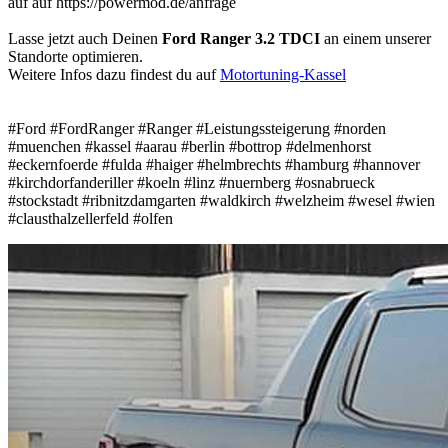
auf auf https://powermod.de/anfrage
Lasse jetzt auch Deinen
Ford Ranger 3.2 TDCI
an einem unserer
Standorte optimieren.
Weitere Infos dazu findest du auf
Motortuning-Kassel
#Ford #FordRanger #Ranger #Leistungssteigerung #norden
#muenchen #kassel #aarau #berlin #bottrop #delmenhorst
#eckernfoerde #fulda #haiger #helmbrechts #hamburg #hannover
#kirchdorfanderiller #koeln #linz #nuernberg #osnabrueck
#stockstadt #ribnitzdamgarten #waldkirch #welzheim #wesel #wien
#clausthalzellerfeld #olfen