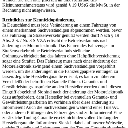
Kleinunternehmerstatus wird gemäß § 19 UStG die MwSt. in der
Rechnung nicht ausgewiesen.
Rechtliches zur Kennfeldoptimierung
In Deutschland muss jede Veränderung an einem Fahrzeug von
einem anerkannten Sachverständigen abgenommen werden, bevor
das Fahrzeug im Straßenverkehr genutzt werden darf! Nach § 19
Abs. 2 S. / Nr. 3 StVZA erlischt die Betriebserlaubnis nach
änderung der Motorelektronik. Das Fahren des Fahrzeuges im
Straßenverkehr ohne Betriebserlaubnis stellt eine
Ordnungswidrigkeit dar, das fahren ohne Haftpflichtversicherung
sogar eine Straftat. Das Fahrzeug muss nach einer änderung der
Motorelektronik zwingend einem Sachverständigen vorgeführt
werden, um die änderungen in die Fahrzeugpapiere eintragen zu
lassen. Jegliche Herstellergarantie erlischt, es kann zu höherem
Verschleißt der betroffenen Bauteile führen. Garantie- und
Gewährleistungsansprüche an den Hersteller werden durch diesen
Eingriff abgelehnt! Sie sind nach der änderung der Motorelektronik
dazu aufgefordert, dem Hersteller bei eventuellen Garantie- und
Gewährleistungsarbeiten im vorhinein über diese änderung zu
Informieren! Auch die Sachverständigen während einer TüH/AU
oder anderen Prüfungen des Fahrzeuges sind zu Informieren! Eine
zusätzliche Tuning-Garantie ersetzt nicht den vollen Umfang der
Herstellergarantie. Informieren Sie sich dabei auf unserer Webseite,
welche Bauteile und Leistungen von der Tuning-Garantie abgedeckt