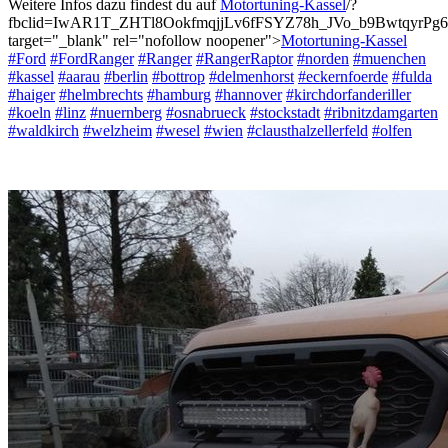
Weitere Infos dazu findest du auf
Motortuning-Kassel
/?
fbclid=IwAR1T_ZHTl8OokfmqjjLv6fFSYZ78h_JVo_b9BwtqyrPg
target="_blank" rel="nofollow noopener">
Motortuning-Kassel
#Ford
#FordRanger
#Ranger
#RangerRaptor
#norden
#muenchen
#kassel
#aarau
#berlin
#bottrop
#delmenhorst
#eckernfoerde
#fulda
#haiger
#helmbrechts
#hamburg
#hannover
#kirchdorfanderiller
#koeln
#linz
#nuernberg
#osnabrueck
#stockstadt
#ribnitzdamgarten
#waldkirch
#welzheim
#wesel
#wien
#clausthalzellerfeld
#olfen