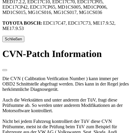
MED17.2.2, EDC17C10, EDC17C70, EDC17CP05,
EDC17CP42, EDC17CP65, MD1CS005, MD1CP006,
MD1CS015, MG1CS016, MG1CS017, MG1CS036
TOYOTA BOSCH:
EDC17C47, EDC17C73, ME17.9.52,
ME17.9.53
Schließen
CVN-Patch Information
Die CVN ( Calibration Verification Number ) kann immer per
OBD2 Schnittstelle abgefragt werden. Dies kann in der Regel jedes
herkömmliche Diagnosegerät.
Auch die Werkstätten und unter anderem der TüV, fragt diese
Prüfsumme ab. So werden unter anderem Modifikationen an der
Motorsoftware kontrolliert.
Nicht bei jedem Fahrzeug kontrolliert der TüV diese CVN
Prüfsumme, meist ist die Prüfung beim TüV zum Beispiel für
Fahrzeuge aus der VW AG ( Volkswagen, Seat, Skoda, Audi,