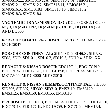
SIMOS10.22, SIMOS10.22A, SIMOS10.24A, SIMOS11.1,
SIMOS12.1, SIMOS12.2, SIMOS16.11, SIMOS16.21,
SIMOS16.X, SIMOS18.1, SIMOS18.10, SIMOS18.2,
SIMOS18.3, SIMOS18.6
VAG TEMIC TRANSMISSION DSG:
DQ200 GEN2, DQ200
MQB, DQ250 GEN2, DQ250 MQB, DL381, DQ380, DQ381
AND DQ500
PORSCHE BOSCH:
VAG BOSCH + MED17.1.11, MG1CP007,
MG1CS047
PORSCHE CONTINENTAL:
SDI4, SDI6, SDI6.X, SDI7.X,
SDI8, SDI9, SDI10.1, SDI10.2, SDI10.3, SDI10.4, SDI21.XX
RENAULT & NISSAN BOSCH:
EDC17C11, EDC17CP19,
EDC17C42, EDC17C45, EDC17CP58, EDC17C84, ME17.9.23,
ME17.9.55, MD1CS006, MD1CS016
RENAULT & NISSAN SIEMENS/CONTINENTAL:
SID305,
SID306, SID307, SID309, SID310, EMS3110, EMS3120,
EMS3125, EMS3150, EMS3155, EMS3180
PSA BOSCH:
EDC16C3, EDC16C34, EDC16CP39, EDC17C10,
EDC17C18, EDC17C19, EDC17C59, EDC17C60, MEV17.4,