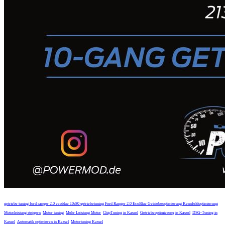
getriebe
tuning
ford
ranger
2.0 ecoblue
10r80
getriebetuning
Ford Ranger 2.0 EcoBlue Getriebeoptimierung
Kennfeldoptimierung
Motorleistung steigern
Motor tuning
Mehr Leistung Motor
ChipTuning in Kassel
Getriebeoptimierung in Kassel
DSG-Tuning in
Kassel
Automatik optimieren in Kassel
Motortuning Kassel