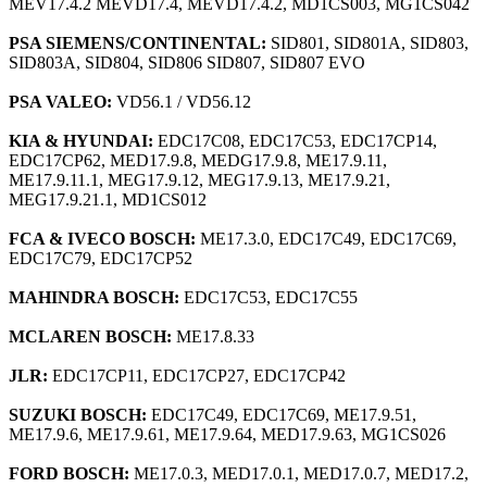
MEV17.4.2 MEVD17.4, MEVD17.4.2, MD1CS003, MG1CS042
PSA SIEMENS/CONTINENTAL:
SID801, SID801A, SID803,
SID803A, SID804, SID806 SID807, SID807 EVO
PSA VALEO:
VD56.1 / VD56.12
KIA & HYUNDAI:
EDC17C08, EDC17C53, EDC17CP14,
EDC17CP62, MED17.9.8, MEDG17.9.8, ME17.9.11,
ME17.9.11.1, MEG17.9.12, MEG17.9.13, ME17.9.21,
MEG17.9.21.1, MD1CS012
FCA & IVECO BOSCH:
ME17.3.0, EDC17C49, EDC17C69,
EDC17C79, EDC17CP52
MAHINDRA BOSCH:
EDC17C53, EDC17C55
MCLAREN BOSCH:
ME17.8.33
JLR:
EDC17CP11, EDC17CP27, EDC17CP42
SUZUKI BOSCH:
EDC17C49, EDC17C69, ME17.9.51,
ME17.9.6, ME17.9.61, ME17.9.64, MED17.9.63, MG1CS026
FORD BOSCH:
ME17.0.3, MED17.0.1, MED17.0.7, MED17.2,