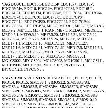
VAG BOSCH:
EDC15C4, EDC15P, EDC15P+, EDC15V,
EDC15VM+, EDC16, EDC16+, EDC16CP34, EDC16U1,
EDC16U31, EDC16U34, EDC17C46, EDC17C54, EDC17C64,
EDC17C74, EDC17U01, EDC17U05, EDC17CP04,
EDC17CP14, EDC17CP20, EDC17CP24, EDC17CP44,
EDC17CP54, EDC17CP74, ME3.8, ME3.8.1, ME3.8.2, ME3.8.3,
ME5.9.2, ME7.1.1, ME7.1.1CAN, ME7.5, MED9.1, MED9.1.1,
MED9.5.1, MED9.5.10, ME17.5.20, ME17.5.21, ME17.5.22,
ME17.5.24, ME17.5.25, ME17.5.26, ME17.5.6, MED17.1,
MED17.1.1, MED17.1.10, MED17.1.21, MED17.1.27,
MED17.1.6, MED17.1.61, MED17.1.62, MED17.5, MED17.5.1,
MED17.5.2, MED17.5.20, MED17.5.21, MED17.5.24,
MED17.5.25, MED17.5.26, MED17.5.5, MG1CS001,
MG1CS002, MD1CS004, MG1CS008, MG1CS011, MG1CS111,
MD1CP004, MD1CP014, MG1CS163, INVCON2.1,
INVCON2.3, INVCON3.3
VAG SIEMENS/CONTINENTAL:
PPD1.1, PPD1.2, PPD1.3,
PPD1.4, PPD1.5, SIMOS3.1, SIMOS3.2, SIMOS3.3(A),
SIMOS3.4, SIMOS3.5, SIMOS3PA, SIMOS3PB, SIMOS3PC,
SIMOS3PE, SIMOS3PG, SIMOS3XX, SIMOS6.2, SIMOS6.22A,
SIMOS6.24A, SIMOS7.1, SIMOS8.1, SIMOS8.2, SIMOS8.3,
SIMOS8.4, SIMOS8.5, SIMOS8.6, SIMOS9.1, SIMOS10.10,
SIMOS10.11, SIMOS10.12, SIMOS10.14A, SIMOS10.20,