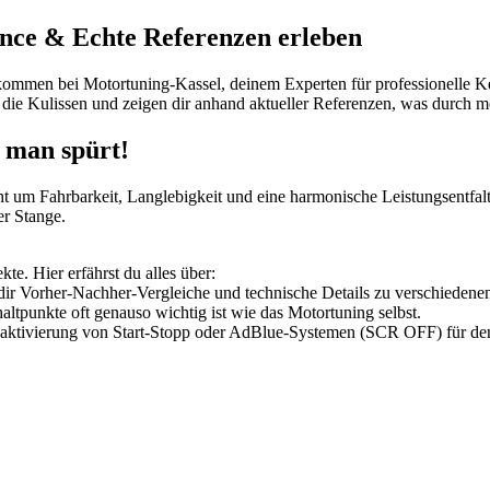
nce & Echte Referenzen erleben
lkommen bei Motortuning-Kassel, deinem Experten für professionelle
die Kulissen und zeigen dir anhand aktueller Referenzen, was durch m
 man spürt!
t um Fahrbarkeit, Langlebigkeit und eine harmonische Leistungsentfa
er Stange.
e. Hier erfährst du alles über:
 dir Vorher-Nachher-Vergleiche und technische Details zu verschieden
punkte oft genauso wichtig ist wie das Motortuning selbst.
ktivierung von Start-Stopp oder AdBlue-Systemen (SCR OFF) für den