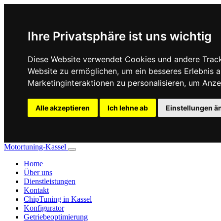
Ihre Privatsphäre ist uns wichtig
Diese Website verwendet Cookies und andere Track
Website zu ermöglichen
,
um ein besseres Erlebnis a
Marketinginteraktionen zu personalisieren
,
um Anzei
Alle akzeptieren
Ich lehne ab
Einstellungen ä
Motortuning-Kassel
Home
Über uns
Dienstleistungen
Kontakt
ChipTuning in Kassel
Konfigurator
Getriebeoptimierung