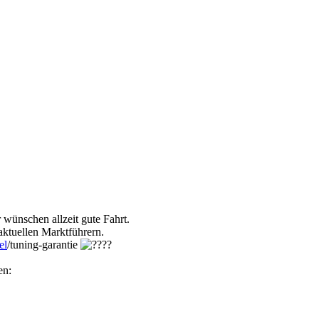
 wünschen allzeit gute Fahrt.
ktuellen Marktführern.
el
/tuning-garantie
en: