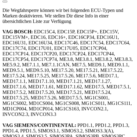
Die Wegfahrsperre können wir bei folgenden ECU-Typen und
Marken deaktivieren. Wir stellen Dir diese Info in einer
übersichtlichen Liste zur Verfügung
VAG BOSCH:
EDC15C4, EDC15P, EDC15P+, EDC15V,
EDC15VM+, EDC16, EDC16+, EDC16CP34, EDC16U1,
EDC16U31, EDC16U34, EDC17C46, EDC17C54, EDC17C64,
EDC17C74, EDC17U01, EDC17U05, EDC17CP04,
EDC17CP14, EDC17CP20, EDC17CP24, EDC17CP44,
EDC17CP54, EDC17CP74, ME3.8, ME3.8.1, ME3.8.2, ME3.8.3,
ME5.9.2, ME7.1.1, ME7.1.1CAN, ME7.5, MED9.1, MED9.1.1,
MED9.5.1, MED9.5.10, ME17.5.20, ME17.5.21, ME17.5.22,
ME17.5.24, ME17.5.25, ME17.5.26, ME17.5.6, MED17.1,
MED17.1.1, MED17.1.10, MED17.1.21, MED17.1.27,
MED17.1.6, MED17.1.61, MED17.1.62, MED17.5, MED17.5.1,
MED17.5.2, MED17.5.20, MED17.5.21, MED17.5.24,
MED17.5.25, MED17.5.26, MED17.5.5, MG1CS001,
MG1CS002, MD1CS004, MG1CS008, MG1CS011, MG1CS111,
MD1CP004, MD1CP014, MG1CS163, INVCON2.1,
INVCON2.3, INVCON3.3
VAG SIEMENS/CONTINENTAL:
PPD1.1, PPD1.2, PPD1.3,
PPD1.4, PPD1.5, SIMOS3.1, SIMOS3.2, SIMOS3.3(A),
SIMOS3.4, SIMOS3.5, SIMOS3PA, SIMOS3PB, SIMOS3PC,