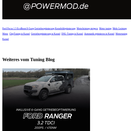
Ford Focus 1.5 EcoBoost 8-Gang Getriebeoptimierung
Kennfeldoptimierung
Motorleistung steigern
Motor tuning
Mehr Leistung
Motor
ChipTuning in Kassel
Getriebeoptimierung in Kassel
DSG-Tuning in Kassel
Automatik optimieren in Kassel
Motortuning
Kassel
Weiteres vom Tuning Blog