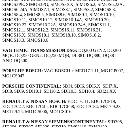
SIMOS3PE, SIMOS3PG, SIMOS3XX, SIMOS6.2, SIMOS6.22A,
SIMOS6.24A, SIMOS7.1, SIMOS8.1, SIMOS8.2, SIMOS8.3,
SIMOS8.4, SIMOS8.5, SIMOS8.6, SIMOS9.1, SIMOS10.10,
SIMOS10.11, SIMOS10.12, SIMOS10.14A, SIMOS10.20,
SIMOS10.22, SIMOS10.22A, SIMOS10.24A, SIMOS11.1,
SIMOS12.1, SIMOS12.2, SIMOS16.11, SIMOS16.21,
SIMOS16.X, SIMOS18.1, SIMOS18.10, SIMOS18.2,
SIMOS18.3, SIMOS18.6
VAG TEMIC TRANSMISSION DSG:
DQ200 GEN2, DQ200
MQB, DQ250 GEN2, DQ250 MQB, DL381, DQ380, DQ381
AND DQ500
PORSCHE BOSCH:
VAG BOSCH + MED17.1.11, MG1CP007,
MG1CS047
PORSCHE CONTINENTAL:
SDI4, SDI6, SDI6.X, SDI7.X,
SDI8, SDI9, SDI10.1, SDI10.2, SDI10.3, SDI10.4, SDI21.XX
RENAULT & NISSAN BOSCH:
EDC17C11, EDC17CP19,
EDC17C42, EDC17C45, EDC17CP58, EDC17C84, ME17.9.23,
ME17.9.55, MD1CS006, MD1CS016
RENAULT & NISSAN SIEMENS/CONTINENTAL:
SID305,
SID306, SID307, SID309, SID310, EMS3110, EMS3120,