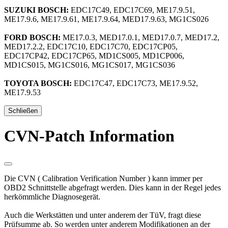
SUZUKI BOSCH:
EDC17C49, EDC17C69, ME17.9.51,
ME17.9.6, ME17.9.61, ME17.9.64, MED17.9.63, MG1CS026
FORD BOSCH:
ME17.0.3, MED17.0.1, MED17.0.7, MED17.2,
MED17.2.2, EDC17C10, EDC17C70, EDC17CP05,
EDC17CP42, EDC17CP65, MD1CS005, MD1CP006,
MD1CS015, MG1CS016, MG1CS017, MG1CS036
TOYOTA BOSCH:
EDC17C47, EDC17C73, ME17.9.52,
ME17.9.53
Schließen
CVN-Patch Information
Die CVN ( Calibration Verification Number ) kann immer per
OBD2 Schnittstelle abgefragt werden. Dies kann in der Regel jedes
herkömmliche Diagnosegerät.
Auch die Werkstätten und unter anderem der TüV, fragt diese
Prüfsumme ab. So werden unter anderem Modifikationen an der