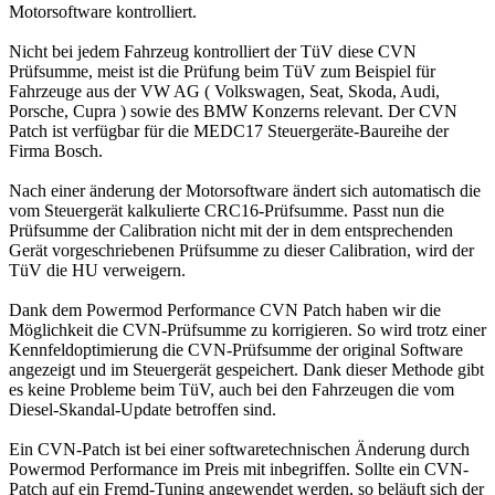
Motorsoftware kontrolliert.
Nicht bei jedem Fahrzeug kontrolliert der TüV diese CVN
Prüfsumme, meist ist die Prüfung beim TüV zum Beispiel für
Fahrzeuge aus der VW AG ( Volkswagen, Seat, Skoda, Audi,
Porsche, Cupra ) sowie des BMW Konzerns relevant. Der CVN
Patch ist verfügbar für die MEDC17 Steuergeräte-Baureihe der
Firma Bosch.
Nach einer änderung der Motorsoftware ändert sich automatisch die
vom Steuergerät kalkulierte CRC16-Prüfsumme. Passt nun die
Prüfsumme der Calibration nicht mit der in dem entsprechenden
Gerät vorgeschriebenen Prüfsumme zu dieser Calibration, wird der
TüV die HU verweigern.
Dank dem Powermod Performance CVN Patch haben wir die
Möglichkeit die CVN-Prüfsumme zu korrigieren. So wird trotz einer
Kennfeldoptimierung die CVN-Prüfsumme der original Software
angezeigt und im Steuergerät gespeichert. Dank dieser Methode gibt
es keine Probleme beim TüV, auch bei den Fahrzeugen die vom
Diesel-Skandal-Update betroffen sind.
Ein CVN-Patch ist bei einer softwaretechnischen Änderung durch
Powermod Performance im Preis mit inbegriffen. Sollte ein CVN-
Patch auf ein Fremd-Tuning angewendet werden, so beläuft sich der