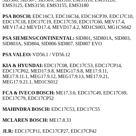
EMS3125, EMS3150, EMS3155, EMS3180
PSA BOSCH:
EDC16C3, EDC16C34, EDC16CP39, EDC17C10,
EDC17C18, EDC17C19, EDC17C59, EDC17C60, MEV17.4,
MEV17.4.2 MEVD17.4, MEVD17.4.2, MD1CS003, MG1CS042
PSA SIEMENS/CONTINENTAL:
SID801, SID801A, SID803,
SID803A, SID804, SID806 SID807, SID807 EVO
PSA VALEO:
VD56.1 / VD56.12
KIA & HYUNDAI:
EDC17C08, EDC17C53, EDC17CP14,
EDC17CP62, MED17.9.8, MEDG17.9.8, ME17.9.11,
ME17.9.11.1, MEG17.9.12, MEG17.9.13, ME17.9.21,
MEG17.9.21.1, MD1CS012
FCA & IVECO BOSCH:
ME17.3.0, EDC17C49, EDC17C69,
EDC17C79, EDC17CP52
MAHINDRA BOSCH:
EDC17C53, EDC17C55
MCLAREN BOSCH:
ME17.8.33
JLR:
EDC17CP11, EDC17CP27, EDC17CP42