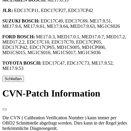
JLR:
EDC17CP11, EDC17CP27, EDC17CP42
SUZUKI BOSCH:
EDC17C49, EDC17C69, ME17.9.51,
ME17.9.6, ME17.9.61, ME17.9.64, MED17.9.63, MG1CS026
FORD BOSCH:
ME17.0.3, MED17.0.1, MED17.0.7, MED17.2,
MED17.2.2, EDC17C10, EDC17C70, EDC17CP05,
EDC17CP42, EDC17CP65, MD1CS005, MD1CP006,
MD1CS015, MG1CS016, MG1CS017, MG1CS036
TOYOTA BOSCH:
EDC17C47, EDC17C73, ME17.9.52,
ME17.9.53
Schließen
CVN-Patch Information
Die CVN ( Calibration Verification Number ) kann immer per
OBD2 Schnittstelle abgefragt werden. Dies kann in der Regel jedes
herkömmliche Diagnosegerät.