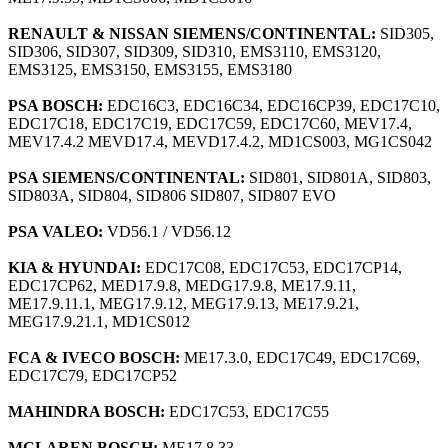
RENAULT & NISSAN SIEMENS/CONTINENTAL:
SID305,
SID306, SID307, SID309, SID310, EMS3110, EMS3120,
EMS3125, EMS3150, EMS3155, EMS3180
PSA BOSCH:
EDC16C3, EDC16C34, EDC16CP39, EDC17C10,
EDC17C18, EDC17C19, EDC17C59, EDC17C60, MEV17.4,
MEV17.4.2 MEVD17.4, MEVD17.4.2, MD1CS003, MG1CS042
PSA SIEMENS/CONTINENTAL:
SID801, SID801A, SID803,
SID803A, SID804, SID806 SID807, SID807 EVO
PSA VALEO:
VD56.1 / VD56.12
KIA & HYUNDAI:
EDC17C08, EDC17C53, EDC17CP14,
EDC17CP62, MED17.9.8, MEDG17.9.8, ME17.9.11,
ME17.9.11.1, MEG17.9.12, MEG17.9.13, ME17.9.21,
MEG17.9.21.1, MD1CS012
FCA & IVECO BOSCH:
ME17.3.0, EDC17C49, EDC17C69,
EDC17C79, EDC17CP52
MAHINDRA BOSCH:
EDC17C53, EDC17C55
MCLAREN BOSCH:
ME17.8.33