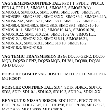
VAG SIEMENS/CONTINENTAL:
PPD1.1, PPD1.2, PPD1.3,
PPD1.4, PPD1.5, SIMOS3.1, SIMOS3.2, SIMOS3.3(A),
SIMOS3.4, SIMOS3.5, SIMOS3PA, SIMOS3PB, SIMOS3PC,
SIMOS3PE, SIMOS3PG, SIMOS3XX, SIMOS6.2, SIMOS6.22A,
SIMOS6.24A, SIMOS7.1, SIMOS8.1, SIMOS8.2, SIMOS8.3,
SIMOS8.4, SIMOS8.5, SIMOS8.6, SIMOS9.1, SIMOS10.10,
SIMOS10.11, SIMOS10.12, SIMOS10.14A, SIMOS10.20,
SIMOS10.22, SIMOS10.22A, SIMOS10.24A, SIMOS11.1,
SIMOS12.1, SIMOS12.2, SIMOS16.11, SIMOS16.21,
SIMOS16.X, SIMOS18.1, SIMOS18.10, SIMOS18.2,
SIMOS18.3, SIMOS18.6
VAG TEMIC TRANSMISSION DSG:
DQ200 GEN2, DQ200
MQB, DQ250 GEN2, DQ250 MQB, DL381, DQ380, DQ381
AND DQ500
PORSCHE BOSCH:
VAG BOSCH + MED17.1.11, MG1CP007,
MG1CS047
PORSCHE CONTINENTAL:
SDI4, SDI6, SDI6.X, SDI7.X,
SDI8, SDI9, SDI10.1, SDI10.2, SDI10.3, SDI10.4, SDI21.XX
RENAULT & NISSAN BOSCH:
EDC17C11, EDC17CP19,
EDC17C42, EDC17C45, EDC17CP58, EDC17C84, ME17.9.23,
ME17.9.55, MD1CS006, MD1CS016