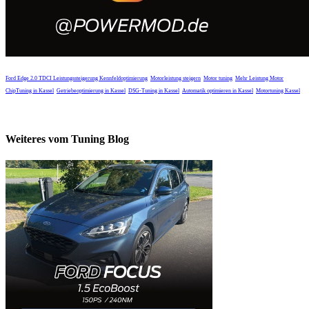
Ford Edge 2.0 TDCI Leistungssteigerung
Kennfeldoptimierung
Motorleistung steigern
Motor tuning
Mehr Leistung Motor
ChipTuning in Kassel
Getriebeoptimierung in Kassel
DSG-Tuning in Kassel
Automatik optimieren in Kassel
Motortuning Kassel
Weiteres vom Tuning Blog