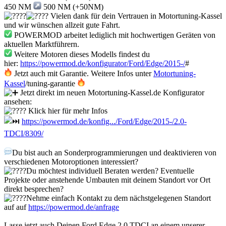
450 NM
500 NM (+50NM)
Vielen dank für dein Vertrauen in Motortuning-Kassel
und wir wünschen allzeit gute Fahrt.
POWERMOD arbeitet lediglich mit hochwertigen Geräten von
aktuellen Marktführern.
Weitere Motoren dieses Modells findest du
hier:
https://powermod.de/konfigurator/Ford/Edge/2015-/
#
Jetzt auch mit Garantie. Weitere Infos unter
Motortuning-
Kassel
/tuning-garantie
Jetzt direkt im neuen Motortuning-Kassel.de Konfigurator
ansehen:
Klick hier für mehr Infos
https://powermod.de/konfig.../Ford/Edge/2015-/2.0-
TDCI/8309/
Du bist auch an Sonderprogrammierungen und deaktivieren von
verschiedenen Motoroptionen interessiert?
Du möchtest individuell Beraten werden? Eventuelle
Projekte oder anstehende Umbauten mit deinem Standort vor Ort
direkt besprechen?
Nehme einfach Kontakt zu dem nächstgelegenen Standort
auf auf
https://powermod.de/anfrage
Lasse jetzt auch Deinen Ford Edge 2.0 TDCI an einem unserer