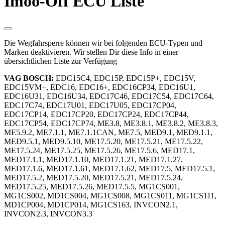
Imoo-Off ECU Liste
Die Wegfahrsperre können wir bei folgenden ECU-Typen und
Marken deaktivieren. Wir stellen Dir diese Info in einer
übersichtlichen Liste zur Verfügung
VAG BOSCH:
EDC15C4, EDC15P, EDC15P+, EDC15V,
EDC15VM+, EDC16, EDC16+, EDC16CP34, EDC16U1,
EDC16U31, EDC16U34, EDC17C46, EDC17C54, EDC17C64,
EDC17C74, EDC17U01, EDC17U05, EDC17CP04,
EDC17CP14, EDC17CP20, EDC17CP24, EDC17CP44,
EDC17CP54, EDC17CP74, ME3.8, ME3.8.1, ME3.8.2, ME3.8.3,
ME5.9.2, ME7.1.1, ME7.1.1CAN, ME7.5, MED9.1, MED9.1.1,
MED9.5.1, MED9.5.10, ME17.5.20, ME17.5.21, ME17.5.22,
ME17.5.24, ME17.5.25, ME17.5.26, ME17.5.6, MED17.1,
MED17.1.1, MED17.1.10, MED17.1.21, MED17.1.27,
MED17.1.6, MED17.1.61, MED17.1.62, MED17.5, MED17.5.1,
MED17.5.2, MED17.5.20, MED17.5.21, MED17.5.24,
MED17.5.25, MED17.5.26, MED17.5.5, MG1CS001,
MG1CS002, MD1CS004, MG1CS008, MG1CS011, MG1CS111,
MD1CP004, MD1CP014, MG1CS163, INVCON2.1,
INVCON2.3, INVCON3.3