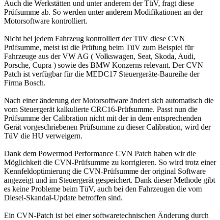
Auch die Werkstätten und unter anderem der TüV, fragt diese
Prüfsumme ab. So werden unter anderem Modifikationen an der
Motorsoftware kontrolliert.
Nicht bei jedem Fahrzeug kontrolliert der TüV diese CVN
Prüfsumme, meist ist die Prüfung beim TüV zum Beispiel für
Fahrzeuge aus der VW AG ( Volkswagen, Seat, Skoda, Audi,
Porsche, Cupra ) sowie des BMW Konzerns relevant. Der CVN
Patch ist verfügbar für die MEDC17 Steuergeräte-Baureihe der
Firma Bosch.
Nach einer änderung der Motorsoftware ändert sich automatisch die
vom Steuergerät kalkulierte CRC16-Prüfsumme. Passt nun die
Prüfsumme der Calibration nicht mit der in dem entsprechenden
Gerät vorgeschriebenen Prüfsumme zu dieser Calibration, wird der
TüV die HU verweigern.
Dank dem Powermod Performance CVN Patch haben wir die
Möglichkeit die CVN-Prüfsumme zu korrigieren. So wird trotz einer
Kennfeldoptimierung die CVN-Prüfsumme der original Software
angezeigt und im Steuergerät gespeichert. Dank dieser Methode gibt
es keine Probleme beim TüV, auch bei den Fahrzeugen die vom
Diesel-Skandal-Update betroffen sind.
Ein CVN-Patch ist bei einer softwaretechnischen Änderung durch