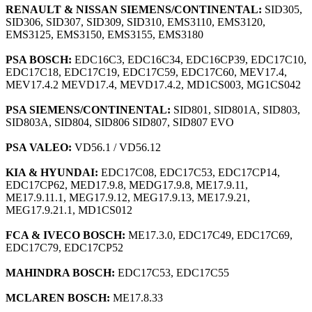
RENAULT & NISSAN SIEMENS/CONTINENTAL:
SID305,
SID306, SID307, SID309, SID310, EMS3110, EMS3120,
EMS3125, EMS3150, EMS3155, EMS3180
PSA BOSCH:
EDC16C3, EDC16C34, EDC16CP39, EDC17C10,
EDC17C18, EDC17C19, EDC17C59, EDC17C60, MEV17.4,
MEV17.4.2 MEVD17.4, MEVD17.4.2, MD1CS003, MG1CS042
PSA SIEMENS/CONTINENTAL:
SID801, SID801A, SID803,
SID803A, SID804, SID806 SID807, SID807 EVO
PSA VALEO:
VD56.1 / VD56.12
KIA & HYUNDAI:
EDC17C08, EDC17C53, EDC17CP14,
EDC17CP62, MED17.9.8, MEDG17.9.8, ME17.9.11,
ME17.9.11.1, MEG17.9.12, MEG17.9.13, ME17.9.21,
MEG17.9.21.1, MD1CS012
FCA & IVECO BOSCH:
ME17.3.0, EDC17C49, EDC17C69,
EDC17C79, EDC17CP52
MAHINDRA BOSCH:
EDC17C53, EDC17C55
MCLAREN BOSCH:
ME17.8.33