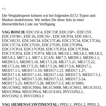
Die Wegfahrsperre können wir bei folgenden ECU-Typen und
Marken deaktivieren. Wir stellen Dir diese Info in einer
übersichtlichen Liste zur Verfügung
VAG BOSCH:
EDC15C4, EDC15P, EDC15P+, EDC15V,
EDC15VM+, EDC16, EDC16+, EDC16CP34, EDC16U1,
EDC16U31, EDC16U34, EDC17C46, EDC17C54, EDC17C64,
EDC17C74, EDC17U01, EDC17U05, EDC17CP04,
EDC17CP14, EDC17CP20, EDC17CP24, EDC17CP44,
EDC17CP54, EDC17CP74, ME3.8, ME3.8.1, ME3.8.2, ME3.8.3,
ME5.9.2, ME7.1.1, ME7.1.1CAN, ME7.5, MED9.1, MED9.1.1,
MED9.5.1, MED9.5.10, ME17.5.20, ME17.5.21, ME17.5.22,
ME17.5.24, ME17.5.25, ME17.5.26, ME17.5.6, MED17.1,
MED17.1.1, MED17.1.10, MED17.1.21, MED17.1.27,
MED17.1.6, MED17.1.61, MED17.1.62, MED17.5, MED17.5.1,
MED17.5.2, MED17.5.20, MED17.5.21, MED17.5.24,
MED17.5.25, MED17.5.26, MED17.5.5, MG1CS001,
MG1CS002, MD1CS004, MG1CS008, MG1CS011, MG1CS111,
MD1CP004, MD1CP014, MG1CS163, INVCON2.1,
INVCON2.3, INVCON3.3
VAG SIEMENS/CONTINENTAL:
PPD1.1, PPD1.2, PPD1.3,