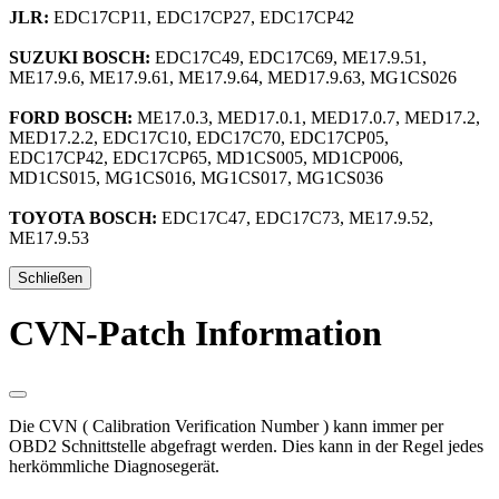
JLR:
EDC17CP11, EDC17CP27, EDC17CP42
SUZUKI BOSCH:
EDC17C49, EDC17C69, ME17.9.51,
ME17.9.6, ME17.9.61, ME17.9.64, MED17.9.63, MG1CS026
FORD BOSCH:
ME17.0.3, MED17.0.1, MED17.0.7, MED17.2,
MED17.2.2, EDC17C10, EDC17C70, EDC17CP05,
EDC17CP42, EDC17CP65, MD1CS005, MD1CP006,
MD1CS015, MG1CS016, MG1CS017, MG1CS036
TOYOTA BOSCH:
EDC17C47, EDC17C73, ME17.9.52,
ME17.9.53
Schließen
CVN-Patch Information
Die CVN ( Calibration Verification Number ) kann immer per
OBD2 Schnittstelle abgefragt werden. Dies kann in der Regel jedes
herkömmliche Diagnosegerät.