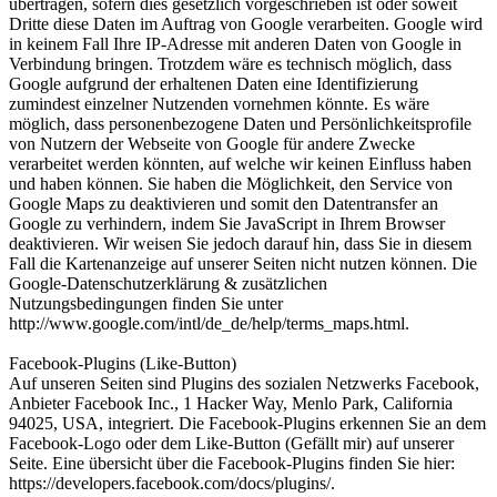
übertragen, sofern dies gesetzlich vorgeschrieben ist oder soweit
Dritte diese Daten im Auftrag von Google verarbeiten. Google wird
in keinem Fall Ihre IP-Adresse mit anderen Daten von Google in
Verbindung bringen. Trotzdem wäre es technisch möglich, dass
Google aufgrund der erhaltenen Daten eine Identifizierung
zumindest einzelner Nutzenden vornehmen könnte. Es wäre
möglich, dass personenbezogene Daten und Persönlichkeitsprofile
von Nutzern der Webseite von Google für andere Zwecke
verarbeitet werden könnten, auf welche wir keinen Einfluss haben
und haben können. Sie haben die Möglichkeit, den Service von
Google Maps zu deaktivieren und somit den Datentransfer an
Google zu verhindern, indem Sie JavaScript in Ihrem Browser
deaktivieren. Wir weisen Sie jedoch darauf hin, dass Sie in diesem
Fall die Kartenanzeige auf unserer Seiten nicht nutzen können. Die
Google-Datenschutzerklärung & zusätzlichen
Nutzungsbedingungen finden Sie unter
http://www.google.com/intl/de_de/help/terms_maps.html.
Facebook-Plugins (Like-Button)
Auf unseren Seiten sind Plugins des sozialen Netzwerks Facebook,
Anbieter Facebook Inc., 1 Hacker Way, Menlo Park, California
94025, USA, integriert. Die Facebook-Plugins erkennen Sie an dem
Facebook-Logo oder dem Like-Button (Gefällt mir) auf unserer
Seite. Eine übersicht über die Facebook-Plugins finden Sie hier:
https://developers.facebook.com/docs/plugins/.