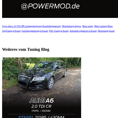
Capra Ateca 2.0 TSI OPF Leistungssteigerung
Kennfeldoptimierung
Motorleistung steigern
Motor tuning
Mehr Leistung Motor
ChipTuning in Kassel
Getriebeoptimierung in Kassel
DSG-Tuning in Kassel
Automatik optimieren in Kassel
Motortuning Kassel
Weiteres vom Tuning Blog