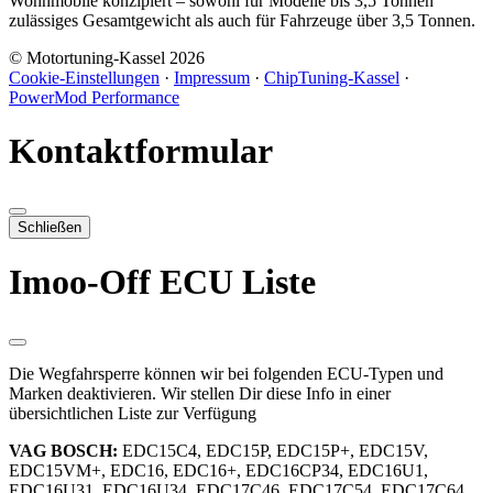
Wohnmobile konzipiert – sowohl für Modelle bis 3,5 Tonnen
zulässiges Gesamtgewicht als auch für Fahrzeuge über 3,5 Tonnen.
© Motortuning-Kassel 2026
Cookie-Einstellungen
·
Impressum
·
ChipTuning-Kassel
·
PowerMod Performance
Kontaktformular
Schließen
Imoo-Off ECU Liste
Die Wegfahrsperre können wir bei folgenden ECU-Typen und
Marken deaktivieren. Wir stellen Dir diese Info in einer
übersichtlichen Liste zur Verfügung
VAG BOSCH:
EDC15C4, EDC15P, EDC15P+, EDC15V,
EDC15VM+, EDC16, EDC16+, EDC16CP34, EDC16U1,
EDC16U31, EDC16U34, EDC17C46, EDC17C54, EDC17C64,