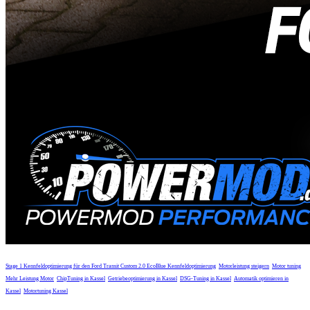
Stage 1 Kennfeldoptimierung für den Ford Transit Custom 2.0 EcoBlue
Kennfeldoptimierung
Motorleistung steigern
Motor tuning
Mehr Leistung Motor
ChipTuning in Kassel
Getriebeoptimierung in Kassel
DSG-Tuning in Kassel
Automatik optimieren in
Kassel
Motortuning Kassel