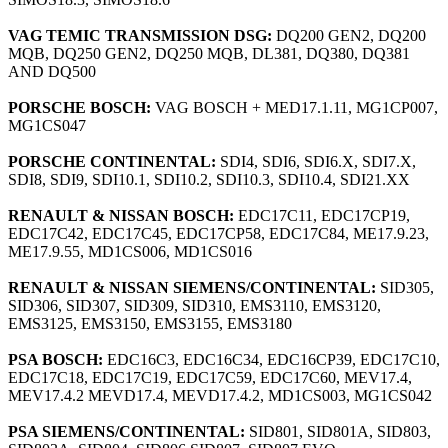
VAG TEMIC TRANSMISSION DSG:
DQ200 GEN2, DQ200
MQB, DQ250 GEN2, DQ250 MQB, DL381, DQ380, DQ381
AND DQ500
PORSCHE BOSCH:
VAG BOSCH + MED17.1.11, MG1CP007,
MG1CS047
PORSCHE CONTINENTAL:
SDI4, SDI6, SDI6.X, SDI7.X,
SDI8, SDI9, SDI10.1, SDI10.2, SDI10.3, SDI10.4, SDI21.XX
RENAULT & NISSAN BOSCH:
EDC17C11, EDC17CP19,
EDC17C42, EDC17C45, EDC17CP58, EDC17C84, ME17.9.23,
ME17.9.55, MD1CS006, MD1CS016
RENAULT & NISSAN SIEMENS/CONTINENTAL:
SID305,
SID306, SID307, SID309, SID310, EMS3110, EMS3120,
EMS3125, EMS3150, EMS3155, EMS3180
PSA BOSCH:
EDC16C3, EDC16C34, EDC16CP39, EDC17C10,
EDC17C18, EDC17C19, EDC17C59, EDC17C60, MEV17.4,
MEV17.4.2 MEVD17.4, MEVD17.4.2, MD1CS003, MG1CS042
PSA SIEMENS/CONTINENTAL:
SID801, SID801A, SID803,