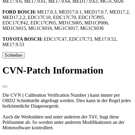
ME17.9.6, ME17.9.61, ME17.9.64, MED17.9.63, MG1CS026
FORD BOSCH:
ME17.0.3, MED17.0.1, MED17.0.7, MED17.2,
MED17.2.2, EDC17C10, EDC17C70, EDC17CP05,
EDC17CP42, EDC17CP65, MD1CS005, MD1CP006,
MD1CS015, MG1CS016, MG1CS017, MG1CS036
TOYOTA BOSCH:
EDC17C47, EDC17C73, ME17.9.52,
ME17.9.53
Schließen
CVN-Patch Information
Die CVN ( Calibration Verification Number ) kann immer per
OBD2 Schnittstelle abgefragt werden. Dies kann in der Regel jedes
herkömmliche Diagnosegerät.
Auch die Werkstätten und unter anderem der TüV, fragt diese
Prüfsumme ab. So werden unter anderem Modifikationen an der
Motorsoftware kontrolliert.