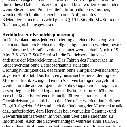
Ihnen diese Datenschutzerklärung nicht beantworten konnte oder
wenn Sie zu einem Punkt vertiefte Informationen wünschen,
wenden Sie sich bitte jederzeit an uns. Aufgrund des
Kleinunternehmerstatus wird gemäß § 19 UStG die MwSt. in der
Rechnung nicht ausgewiesen.
Rechtliches zur Kennfeldoptimierung
In Deutschland muss jede Veränderung an einem Fahrzeug von
einem anerkannten Sachverständigen abgenommen werden, bevor
das Fahrzeug im Straßenverkehr genutzt werden darf! Nach § 19
Abs. 2 S. / Nr. 3 StVZA erlischt die Betriebserlaubnis nach
änderung der Motorelektronik. Das Fahren des Fahrzeuges im
Straßenverkehr ohne Betriebserlaubnis stellt eine
Ordnungswidrigkeit dar, das fahren ohne Haftpflichtversicherung
sogar eine Straftat. Das Fahrzeug muss nach einer änderung der
Motorelektronik zwingend einem Sachverständigen vorgeführt
werden, um die änderungen in die Fahrzeugpapiere eintragen zu
lassen. Jegliche Herstellergarantie erlischt, es kann zu höherem
Verschleißt der betroffenen Bauteile führen. Garantie- und
Gewährleistungsansprüche an den Hersteller werden durch diesen
Eingriff abgelehnt! Sie sind nach der änderung der Motorelektronik
dazu aufgefordert, dem Hersteller bei eventuellen Garantie- und
Gewährleistungsarbeiten im vorhinein über diese änderung zu
Informieren! Auch die Sachverständigen während einer TüH/AU
oder anderen Prüfungen des Fahrzeuges sind zu Informieren! Eine