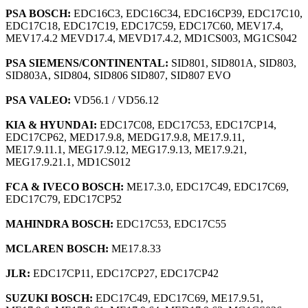
PSA BOSCH:
EDC16C3, EDC16C34, EDC16CP39, EDC17C10,
EDC17C18, EDC17C19, EDC17C59, EDC17C60, MEV17.4,
MEV17.4.2 MEVD17.4, MEVD17.4.2, MD1CS003, MG1CS042
PSA SIEMENS/CONTINENTAL:
SID801, SID801A, SID803,
SID803A, SID804, SID806 SID807, SID807 EVO
PSA VALEO:
VD56.1 / VD56.12
KIA & HYUNDAI:
EDC17C08, EDC17C53, EDC17CP14,
EDC17CP62, MED17.9.8, MEDG17.9.8, ME17.9.11,
ME17.9.11.1, MEG17.9.12, MEG17.9.13, ME17.9.21,
MEG17.9.21.1, MD1CS012
FCA & IVECO BOSCH:
ME17.3.0, EDC17C49, EDC17C69,
EDC17C79, EDC17CP52
MAHINDRA BOSCH:
EDC17C53, EDC17C55
MCLAREN BOSCH:
ME17.8.33
JLR:
EDC17CP11, EDC17CP27, EDC17CP42
SUZUKI BOSCH:
EDC17C49, EDC17C69, ME17.9.51,