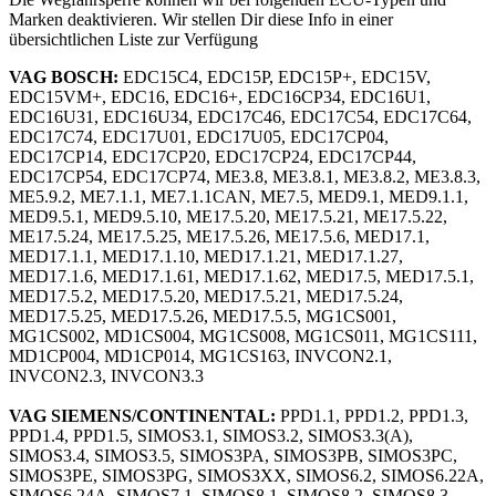
Marken deaktivieren. Wir stellen Dir diese Info in einer
übersichtlichen Liste zur Verfügung
VAG BOSCH:
EDC15C4, EDC15P, EDC15P+, EDC15V,
EDC15VM+, EDC16, EDC16+, EDC16CP34, EDC16U1,
EDC16U31, EDC16U34, EDC17C46, EDC17C54, EDC17C64,
EDC17C74, EDC17U01, EDC17U05, EDC17CP04,
EDC17CP14, EDC17CP20, EDC17CP24, EDC17CP44,
EDC17CP54, EDC17CP74, ME3.8, ME3.8.1, ME3.8.2, ME3.8.3,
ME5.9.2, ME7.1.1, ME7.1.1CAN, ME7.5, MED9.1, MED9.1.1,
MED9.5.1, MED9.5.10, ME17.5.20, ME17.5.21, ME17.5.22,
ME17.5.24, ME17.5.25, ME17.5.26, ME17.5.6, MED17.1,
MED17.1.1, MED17.1.10, MED17.1.21, MED17.1.27,
MED17.1.6, MED17.1.61, MED17.1.62, MED17.5, MED17.5.1,
MED17.5.2, MED17.5.20, MED17.5.21, MED17.5.24,
MED17.5.25, MED17.5.26, MED17.5.5, MG1CS001,
MG1CS002, MD1CS004, MG1CS008, MG1CS011, MG1CS111,
MD1CP004, MD1CP014, MG1CS163, INVCON2.1,
INVCON2.3, INVCON3.3
VAG SIEMENS/CONTINENTAL:
PPD1.1, PPD1.2, PPD1.3,
PPD1.4, PPD1.5, SIMOS3.1, SIMOS3.2, SIMOS3.3(A),
SIMOS3.4, SIMOS3.5, SIMOS3PA, SIMOS3PB, SIMOS3PC,
SIMOS3PE, SIMOS3PG, SIMOS3XX, SIMOS6.2, SIMOS6.22A,
SIMOS6.24A, SIMOS7.1, SIMOS8.1, SIMOS8.2, SIMOS8.3,