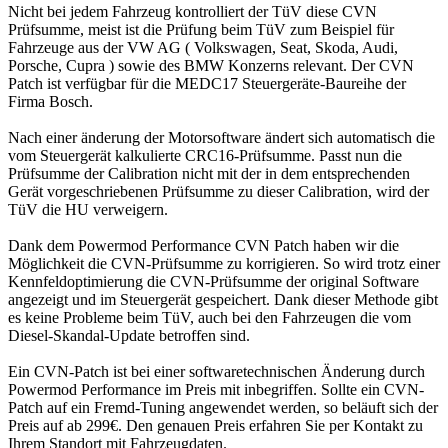
Nicht bei jedem Fahrzeug kontrolliert der TüV diese CVN
Prüfsumme, meist ist die Prüfung beim TüV zum Beispiel für
Fahrzeuge aus der VW AG ( Volkswagen, Seat, Skoda, Audi,
Porsche, Cupra ) sowie des BMW Konzerns relevant. Der CVN
Patch ist verfügbar für die MEDC17 Steuergeräte-Baureihe der
Firma Bosch.
Nach einer änderung der Motorsoftware ändert sich automatisch die
vom Steuergerät kalkulierte CRC16-Prüfsumme. Passt nun die
Prüfsumme der Calibration nicht mit der in dem entsprechenden
Gerät vorgeschriebenen Prüfsumme zu dieser Calibration, wird der
TüV die HU verweigern.
Dank dem Powermod Performance CVN Patch haben wir die
Möglichkeit die CVN-Prüfsumme zu korrigieren. So wird trotz einer
Kennfeldoptimierung die CVN-Prüfsumme der original Software
angezeigt und im Steuergerät gespeichert. Dank dieser Methode gibt
es keine Probleme beim TüV, auch bei den Fahrzeugen die vom
Diesel-Skandal-Update betroffen sind.
Ein CVN-Patch ist bei einer softwaretechnischen Änderung durch
Powermod Performance im Preis mit inbegriffen. Sollte ein CVN-
Patch auf ein Fremd-Tuning angewendet werden, so beläuft sich der
Preis auf ab 299€. Den genauen Preis erfahren Sie per Kontakt zu
Ihrem Standort mit Fahrzeugdaten.